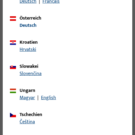
Profile
195
Deutsch
|
Français
Rastplatte
51
Österreich
Rauch- und Wärmeabzug und Lüftungssysteme
531
Deutsch
Riegelbock
5
Scherenlager
45
Kroatien
Schiene
110
Hrvatski
Schließblech
310
Slowakei
Schließleiste
284
Slovenčina
Schließplatte
930
Schnäpper
29
Ungarn
Schwinglager
83
Magyar
|
English
Sichtschutz - Verdunkelung
3
Tschechien
Spaltlüftung
43
čeština
Sperrbügel
10