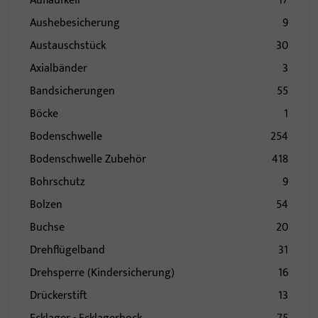
Auflaufkeil
17
Aushebesicherung
9
Austauschstück
30
Axialbänder
3
Bandsicherungen
55
Böcke
1
Bodenschwelle
254
Bodenschwelle Zubehör
418
Bohrschutz
9
Bolzen
54
Buchse
20
Drehflügelband
31
Drehsperre (Kindersicherung)
16
Drückerstift
13