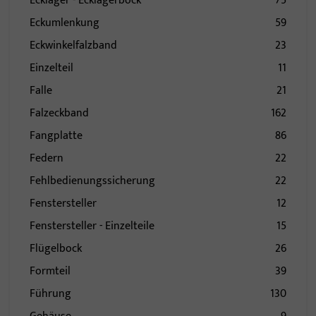
Ecklager - Ecklagerbock
75
Eckumlenkung
59
Eckwinkelfalzband
23
Einzelteil
11
Falle
21
Falzeckband
162
Fangplatte
86
Federn
22
Fehlbedienungssicherung
22
Fenstersteller
12
Fenstersteller - Einzelteile
15
Flügelbock
26
Formteil
39
Führung
130