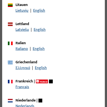
Zubehör mechanisch
273
Litauen
Lietuvių
|
English
Filter
Lettland
Einsatzbereich
Latviešu
|
English
Italien
Spezifischer Einsatzbereich
Italiano
|
English
Produkttyp
Griechenland
Ελληνικά
|
English
Basisfarbe
Frankreich
|
Einsatzsystem
Français
Niederlande
|
Filter für
Schwinglager
Nederlands