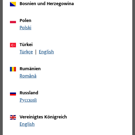
Stange
53
Bosnien und Herzegowina
Steuerteil mechanisch
16
Stulp
60
Polen
Polski
Stützbock
2
Topfecklager
27
Türkei
Türband
89
Türkçe
|
English
Türbremse
1
Türbremse - Einzelteil
2
Rumänien
Română
Türschließer
123
Türschließer - Zubehör
126
Russland
Verlängerung
17
русский
Wechsel
2
Wendelager
6
Vereinigtes Königreich
English
Wetterschenkel
18