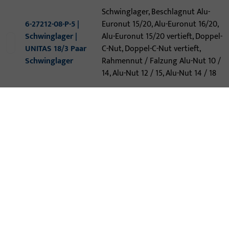
Schwinglager, Beschlagnut Alu-
6-27212-08-P-5 |
Euronut 15/20, Alu-Euronut 16/20,
Schwinglager |
Alu-Euronut 15/20 vertieft, Doppel-
UNITAS 18/3 Paar
C-Nut, Doppel-C-Nut vertieft,
Schwinglager
Rahmennut / Falzung Alu-Nut 10 /
14, Alu-Nut 12 / 15, Alu-Nut 14 / 18
K-17045-00-0-5 |
Grundausstattung
Schwingbeschlag
Grundausstattung
| Krt. UNITAS 16
Schwingbeschlag
Veka Soft-/
Topline 70 AD
K-17306-00-0-5 |
Grundausstattung
Schwingbeschlag
Grundausstattung