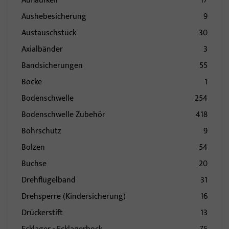
Auflaufkeil
17
Aushebesicherung
9
Austauschstück
30
Axialbänder
3
Bandsicherungen
55
Böcke
1
Bodenschwelle
254
Bodenschwelle Zubehör
418
Bohrschutz
9
Bolzen
54
Buchse
20
Drehflügelband
31
Drehsperre (Kindersicherung)
16
Drückerstift
13