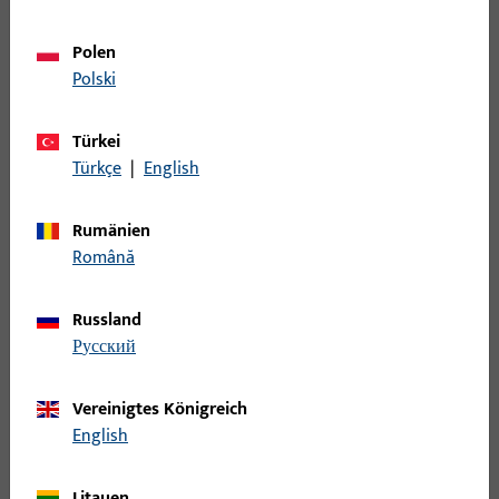
Stulpabmessung (in mm)
Polen
Polski
Stulplänge
Türkei
Türkçe
|
English
Stulpart
Rumänien
Nutlage
Română
Öffnungsrichtung Anschlag
Russland
русский
Vereinigtes Königreich
60
Artikel gefunden
English
Artikel
Artikelbeschreibung
Litauen