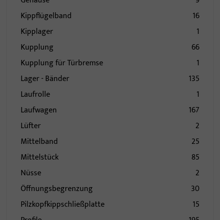
Gehäuse
9
Kippflügelband
16
Kipplager
1
Kupplung
66
Kupplung für Türbremse
1
Lager - Bänder
135
Laufrolle
1
Laufwagen
167
Lüfter
2
Mittelband
25
Mittelstück
85
Nüsse
2
Öffnungsbegrenzung
30
Pilzkopfkippschließplatte
15