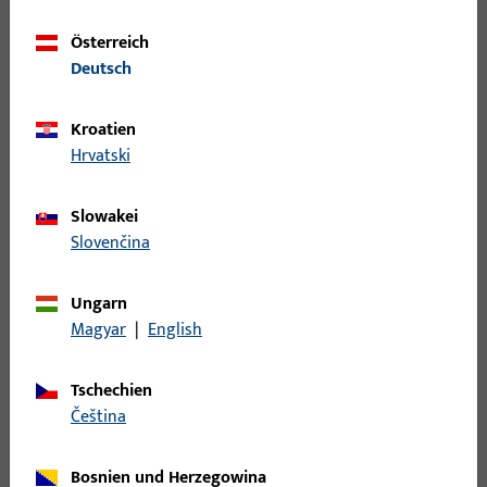
Zubehör mechanisch
273
Österreich
Deutsch
Filter
Kroatien
Einsatzbereich
Hrvatski
Spezifischer Einsatzbereich
Slowakei
Slovenčina
Produkttyp
Ungarn
Basisfarbe
Magyar
|
English
Tschechien
Einsatzsystem
čeština
Filter für
Stulp
Bosnien und Herzegowina