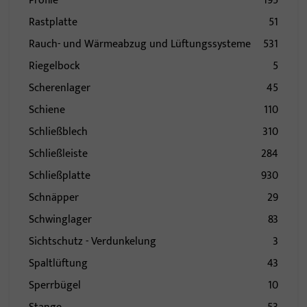
Profile
195
Rastplatte
51
Rauch- und Wärmeabzug und Lüftungssysteme
531
Riegelbock
5
Scherenlager
45
Schiene
110
Schließblech
310
Schließleiste
284
Schließplatte
930
Schnäpper
29
Schwinglager
83
Sichtschutz - Verdunkelung
3
Spaltlüftung
43
Sperrbügel
10