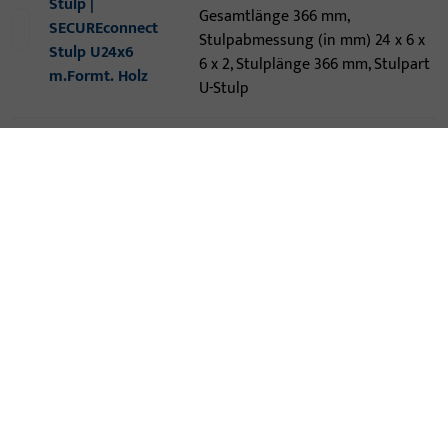
Stulp |
Gesamtlänge 366 mm,
SECUREconnect
Stulpabmessung (in mm) 24 x 6 x
Stulp U24x6
6 x 2, Stulplänge 366 mm, Stulpart
m.Formt. Holz
U-Stulp
KONTAKT
Wir helfen Ihnen gern!
Haben Sie Fragen oder wünschen Sie persönliche Beratung?