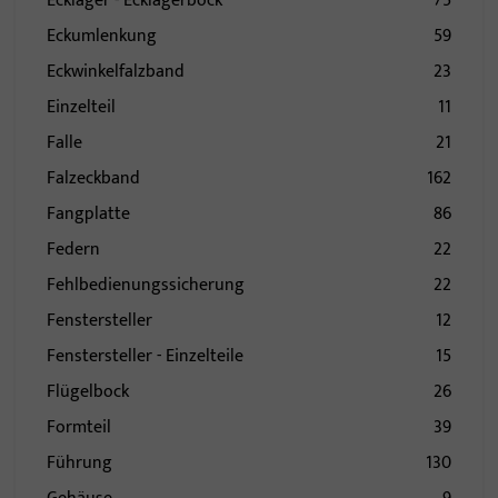
Ecklager - Ecklagerbock
75
Eckumlenkung
59
Eckwinkelfalzband
23
Einzelteil
11
Falle
21
Falzeckband
162
Fangplatte
86
Federn
22
Fehlbedienungssicherung
22
Fenstersteller
12
Fenstersteller - Einzelteile
15
Flügelbock
26
Formteil
39
Führung
130