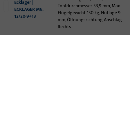
Ecklager |
Topfdurchmesser 33,9 mm, Max.
ECKLAGER M6,
Flügelgewicht 130 kg, Nutlage 9
12/20-9+13
mm, Öffnungsrichtung Anschlag
Rechts
Ecklager, Gesamtbreite 26,5 mm,
Gesamthöhe / -tiefe 63 mm,
6-36876-18-R-1 |
Gesamtlänge 96,5 mm,
Ecklager |
Topfdurchmesser 33,9 mm, Max.
ECKLAGER M6,
Flügelgewicht 100 kg, Nutlage 9
12/18-9+13
mm, Öffnungsrichtung Anschlag
Rechts
Ecklager, Gesamtbreite 28,5 mm,
Gesamthöhe / -tiefe 63 mm,
6-36876-20-L-7 |
Gesamtlänge 96,5 mm,
Ecklager |
Topfdurchmesser 33,9 mm, Max.
ECKLAGER M6,