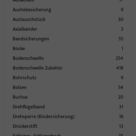
Auflaufkeil
17
Aushebesicherung
9
Austauschstück
30
Axialbänder
3
Bandsicherungen
55
Böcke
1
Bodenschwelle
254
Bodenschwelle Zubehör
418
Bohrschutz
9
Bolzen
54
Buchse
20
Drehflügelband
31
Drehsperre (Kindersicherung)
16
Drückerstift
13