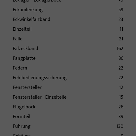
Ecklager - Ecklagerbock
75
Eckumlenkung
59
Eckwinkelfalzband
23
Einzelteil
11
Falle
21
Falzeckband
162
Fangplatte
86
Federn
22
Fehlbedienungssicherung
22
Fenstersteller
12
Fenstersteller - Einzelteile
15
Flügelbock
26
Formteil
39
Führung
130