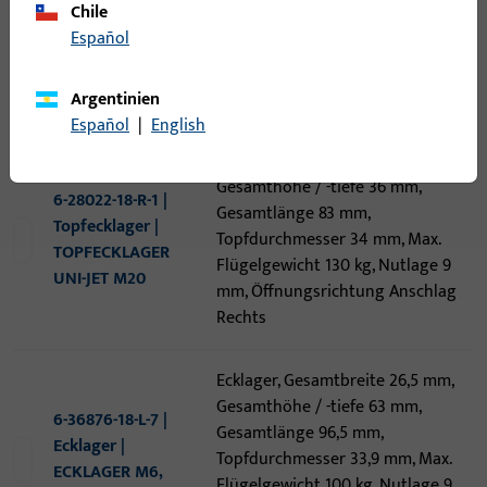
Chile
Español
27
Artikel gefunden
Argentinien
Artikel
Artikelbeschreibung
Español
|
English
Topfecklager, Gesamtbreite 35 mm,
Gesamthöhe / -tiefe 36 mm,
6-28022-18-R-1 |
Gesamtlänge 83 mm,
Topfecklager |
Topfdurchmesser 34 mm, Max.
TOPFECKLAGER
Flügelgewicht 130 kg, Nutlage 9
UNI-JET M20
mm, Öffnungsrichtung Anschlag
Rechts
Ecklager, Gesamtbreite 26,5 mm,
Gesamthöhe / -tiefe 63 mm,
6-36876-18-L-7 |
Gesamtlänge 96,5 mm,
Ecklager |
Topfdurchmesser 33,9 mm, Max.
ECKLAGER M6,
Flügelgewicht 100 kg, Nutlage 9