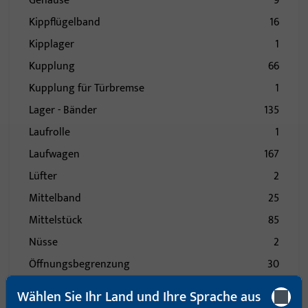
Gehäuse
9
Kippflügelband
16
Kipplager
1
Kupplung
66
Kupplung für Türbremse
1
Lager - Bänder
135
Laufrolle
1
Laufwagen
167
Lüfter
2
Mittelband
25
Mittelstück
85
Nüsse
2
Öffnungsbegrenzung
30
Pilzkopfkippschließplatte
15
Wählen Sie Ihr Land und Ihre Sprache aus