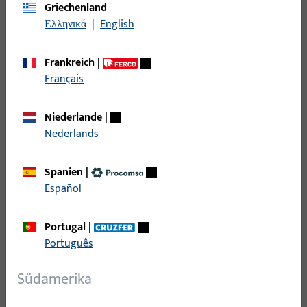
Griechenland
Ελληνικά
|
English
Topfdurchmesser
Frankreich
|
Nutlage
Français
Max. Flügelgewicht
Niederlande
|
Nederlands
Falzluft
Spanien
|
Bohrzapfendurchmesser
Español
Bohrzapfenlänge
Portugal
|
Português
Öffnungsrichtung Anschlag
Südamerika