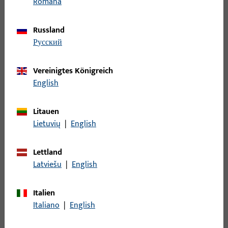
Zubehör mechanisch
273
Română
Russland
Filter
русский
Einsatzbereich
Vereinigtes Königreich
English
Spezifischer Einsatzbereich
Litauen
Produkttyp
Lietuvių
|
English
Lettland
Basisfarbe
Latviešu
|
English
Einsatzsystem
Italien
Italiano
|
English
Filter für
Topfecklager