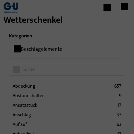
Wetterschenkel
Kategorien
Beschlagelemente
Abdeckung
657
Abstandshalter
9
Ansatzstück
17
Anschlag
37
Auflauf
63