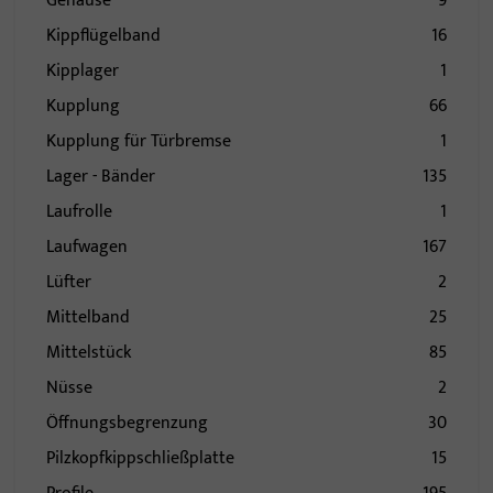
Gehäuse
9
Kippflügelband
16
Kipplager
1
Kupplung
66
Kupplung für Türbremse
1
Lager - Bänder
135
Laufrolle
1
Laufwagen
167
Lüfter
2
Mittelband
25
Mittelstück
85
Nüsse
2
Öffnungsbegrenzung
30
Pilzkopfkippschließplatte
15