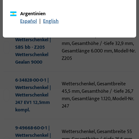
Gesamtlänge 1.200 mm, Modell-Nr.
Wettersch. VEKA
Z203
Argentinien
SL82, 1,20
Español
|
English
P-02230-60-0-1 |
Wetterschenkel, Gesamtbreite 55
Wetterschenkel |
mm, Gesamthöhe / -tiefe 32,9 mm,
SBS bb - Z205
Gesamtlänge 6.000 mm, Modell-Nr.
Wetterschenkel
Z205
Gealan 9000
6-34828-00-0-1 |
Wetterschenkel, Gesamtbreite
Wetterschenkel |
45,5 mm, Gesamthöhe / -tiefe 26,7
Wetterschenkel
mm, Gesamtlänge 1.120, Modell-Nr.
247 EV1 12,5mm
247
kompl.
9-49668-60-0-1 |
Wetterschenkel, Gesamtbreite 55
Wetterschenkel |