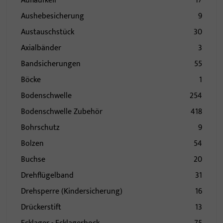
Auflaufkeil
17
Aushebesicherung
9
Austauschstück
30
Axialbänder
3
Bandsicherungen
55
Böcke
1
Bodenschwelle
254
Bodenschwelle Zubehör
418
Bohrschutz
9
Bolzen
54
Buchse
20
Drehflügelband
31
Drehsperre (Kindersicherung)
16
Drückerstift
13