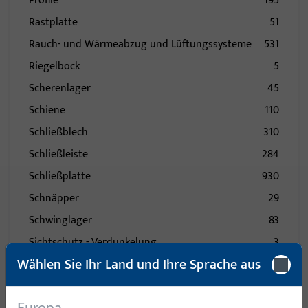
Profile
195
Rastplatte
51
Rauch- und Wärmeabzug und Lüftungssysteme
531
Riegelbock
5
Scherenlager
45
Schiene
110
Schließblech
310
Schließleiste
284
Schließplatte
930
Schnäpper
29
Schwinglager
83
Sichtschutz - Verdunkelung
3
Wählen Sie Ihr Land und Ihre Sprache aus
Spaltlüftung
43
Sperrbügel
10