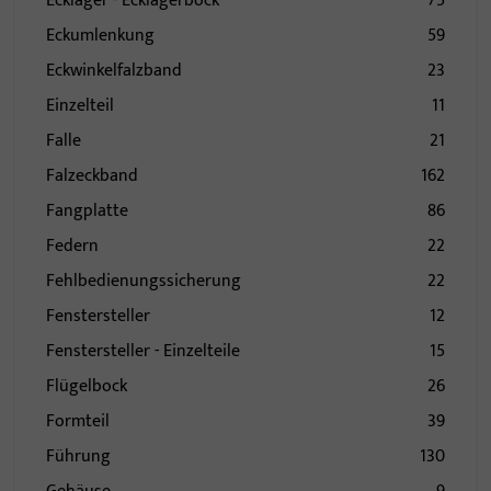
Ecklager - Ecklagerbock
75
Eckumlenkung
59
Eckwinkelfalzband
23
Einzelteil
11
Falle
21
Falzeckband
162
Fangplatte
86
Federn
22
Fehlbedienungssicherung
22
Fenstersteller
12
Fenstersteller - Einzelteile
15
Flügelbock
26
Formteil
39
Führung
130