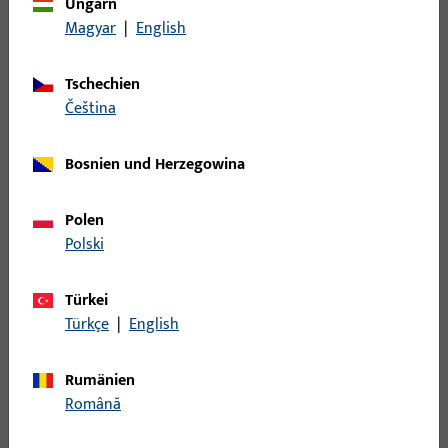
Zubehör mechanisch
273
Ungarn
Magyar
|
English
Filter
Tschechien
čeština
Einsatzbereich
Bosnien und Herzegowina
Spezifischer Einsatzbereich
Polen
Produkttyp
Polski
Türkei
Basisfarbe
Türkçe
|
English
Einsatzsystem
Rumänien
Română
Filter für
Wetterschenkel