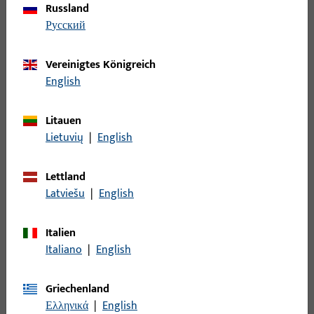
Russland
Länge
русский
Vereinigtes Königreich
Modell-Nr.
English
Profilwerkstoff
Litauen
Lietuvių
|
English
Lettland
18
Artikel gefunden
Latviešu
|
English
Artikel
Artikelbeschreibung
Italien
Italiano
|
English
6-34828-00-0-7 |
Wetterschenkel, Gesamtbreite
Wetterschenkel |
45,5 mm, Gesamthöhe / -tiefe 26,7
Wetterschenkel
Griechenland
mm, Gesamtlänge 1.120, Modell-Nr.
247 weiß 12,5mm
Ελληνικά
|
English
247