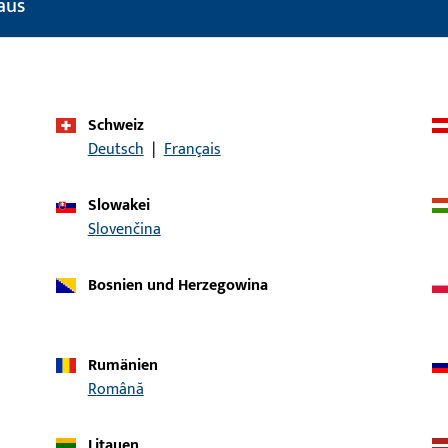
aus
Einsatzbereich (spezifiziert)
Dreh, Drehkipp, K
Einsatzsystem
GU-SBS bb
Produkttyp
Bürstendichtung
Schweiz
Deutsch
|
Français
Oberflächenbeschreibung
Blank
Bruttogewicht
0,06 KG
Slowakei
Slovenčina
Verpackungseinheit
100 ST
Mindestbestelleinheit
1 ST
Bosnien und Herzegowina
ische Daten
Downloads
Rumänien
Română
Litauen