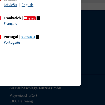
Latviešu
|
English
Frankreich
|
Français
Portugal
|
g?
Português
sig.
GU Baubeschläge Aus­tria GmbH
Mayrwies­straße 8
5300 Hall­wang