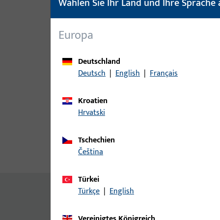
Wählen Sie Ihr Land und Ihre Sprache 
Europa
Deutschland
Deutsch
|
English
|
Français
Kroatien
Hrvatski
Tschechien
čeština
Produktbeschreibung
Techn
Türkei
Inhalt
Türkçe
|
English
SBS bb Z-17315 Bürstendicht. 4P 6.7x8mm
Vereinigtes Königreich