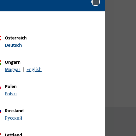
ippdreh
Bitte melden Sie sich mit Ihren
Kundendaten an um eine
Preisinformation zu erhalten
oder Artikel zu bestellen
Österreich
Deutsch
Login
Ungarn
Magyar
|
English
Account erstellen
Polen
Polski
Russland
русский
Lettland