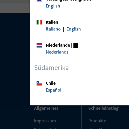
English
Italien
Italiano
|
English
Niederlande
|
Nederlands
Südamerika
Chile
Español
Allgemeines
Schnelleinstieg
Impressum
Produkte