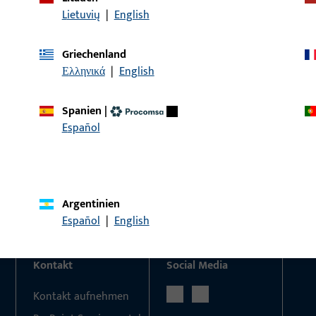
Lietuvių
|
English
Griechenland
KONTAKT
Ελληνικά
|
English
Wir helfen Ihnen gern!
Spanien
|
Haben Sie Fragen oder wünschen Sie persönliche Beratun
Español
Wir sind gerne für Sie da – schnell, kompetent und zuverläs
Kontaktieren Sie uns
Rufen Sie uns an
Argentinien
Español
|
English
Kontakt
Social Media
Kontakt aufnehmen