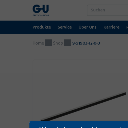
Produkte
Service
Über Uns
Karriere
Home
Produkte
Service
Über Uns
Karriere
Referenzen
Kontakt
Shop
9-51903-12-0-0
Fenstertechnik
Downloadportal
GU-Gruppe weltweit
Jobportal
Türtechnik
Automatische Eingangsysteme
Montagematerial