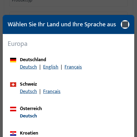
Produkttyp
Einsatzsystem
Wählen Sie Ihr Land und Ihre Sprache aus
Filter für
Software - Lizenzen
Europa
Anwendung
Deutschland
Deutsch
|
English
|
Français
Schweiz
1
Artikel gefunden
Deutsch
|
Français
Artikel
Artikelbeschreibung
Österreich
Deutsch
683260 | Lizenz |
7300 Software
Kroatien
Einzellizenz