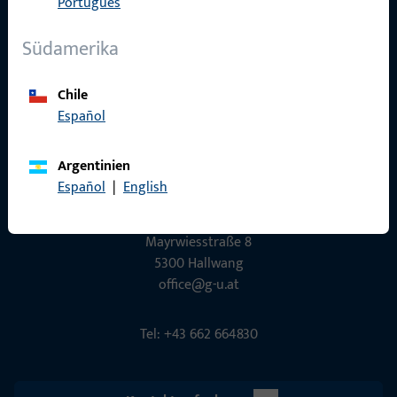
Português
Südamerika
Social Media
Chile
Español
Argentinien
Español
|
English
GU Baubeschläge Aus­tria GmbH
Mayrwies­straße 8
5300 Hall­wang
office@g-u.at
Tel: +43 662 664830