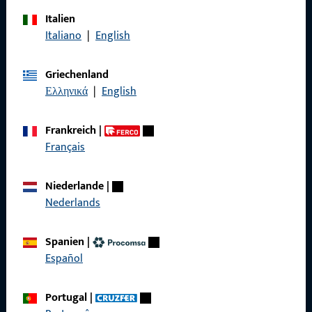
Produkte
Italien
Italiano
|
English
Über Uns
Karriere
Griechenland
Ελληνικά
|
English
Referenzen
Produktkatalog
Frankreich
|
Français
Niederlande
|
Nederlands
Kontakt
Kontakt aufnehmen
Spanien
|
Español
ProPoint-Serviceportal
Service
Portugal
|