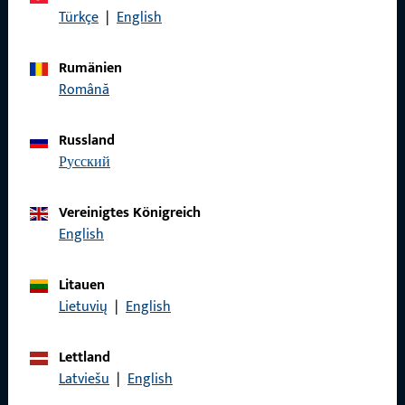
Türkçe
|
English
Rufen Sie uns an
Rumänien
Română
Russland
русский
Allgemeines
Impressum
Vereinigtes Königreich
English
Datenschutz
AGB
Litauen
Lietuvių
|
English
Lettland
Latviešu
|
English
Schnelleinstieg