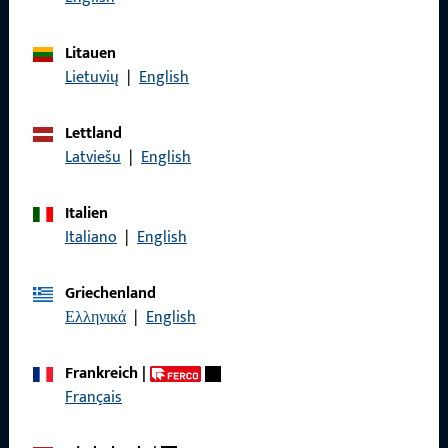
Litauen
Lietuvių
|
English
Allgemeines
Lettland
Impressum
Latviešu
|
English
Datenschutz
Italien
AGB
Italiano
|
English
Griechenland
Ελληνικά
|
English
Schnelleinstieg
Frankreich
|
Produkte
Français
Über Uns