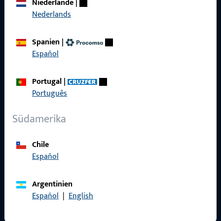
Niederlande
|
Karriere
Nederlands
Referenzen
Spanien
|
Produktkatalog
Español
Portugal
|
Português
Kontakt
Südamerika
Kontakt aufnehmen
Chile
ProPoint-Serviceportal
Español
Service
Argentinien
Español
|
English