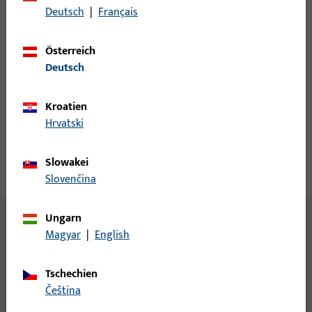
Preisinformation zu erhalten oder Artikel zu bestellen
Deutsch
|
Français
Österreich
Login
Deutsch
Account erstellen
Kroatien
Hrvatski
Produktbeschreibung
Slowakei
Technische Daten
Downloads
Slovenčina
Ungarn
Allgemeine Informationen
Magyar
|
English
Distanzbolzen
Tschechien
čeština