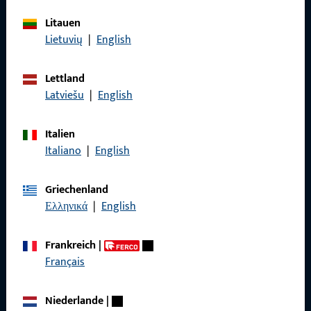
Litauen
Allgemeines
Lietuvių
|
English
Impressum
Lettland
Latviešu
|
English
Datenschutz
AGB
Italien
Italiano
|
English
Griechenland
Schnelleinstieg
Ελληνικά
|
English
Produkte
Frankreich
|
Français
Über Uns
Karriere
Niederlande
|