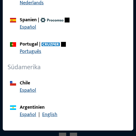
Nederlands
Referenzen
Produktkatalog
Spanien
|
Español
Portugal
|
Kontakt
Português
Kontakt aufnehmen
Südamerika
ProPoint-Serviceportal
Chile
Service
Español
Argentinien
Español
|
English
Social Media