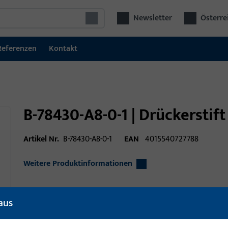
Newsletter
Österre
Referenzen
Kontakt
B-78430-A8-0-1 | Drückerstif
Artikel Nr.
B-78430-A8-0-1
EAN
4015540727788
Weitere Produktinformationen
aus
Einsatzbereich
Türtechnik
Einsatzbereich (spezifiziert)
Dreh