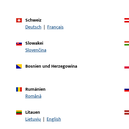
Produkttyp
Drückerstift
Schweiz
Bruttogewicht
84 G
Deutsch
|
Français
Verpackungseinheit
1 ST
Slowakei
Mindestbestelleinheit
1 ST
Slovenčina
Bosnien und Herzegowina
ische Daten
Downloads
Rumänien
Română
Litauen
Lietuvių
|
English
KONTAKT