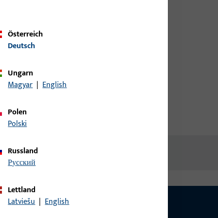
Kundendaten an um eine
Preisinformation zu erhalten
Österreich
oder Artikel zu bestellen
Deutsch
Login
Ungarn
Magyar
|
English
Account erstellen
Polen
Polski
Russland
русский
Lettland
Latviešu
|
English