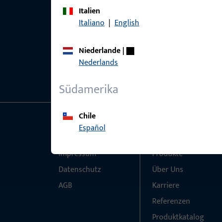
Italien
Italiano
|
English
Niederlande
|
Nederlands
Südamerika
Chile
Español
Allgemeines
Schnelleinstieg
Impressum
Produkte
Datenschutz
Über Uns
AGB
Karriere
Referenzen
Produktkatalog