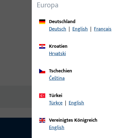
Europa
Deutschland
Deutsch
|
English
|
Français
Kroatien
Hrvatski
Tschechien
Produktbeschreibung
Techn
čeština
Türkei
Keine Inhalte vorhanden
Türkçe
|
English
Vereinigtes Königreich
English