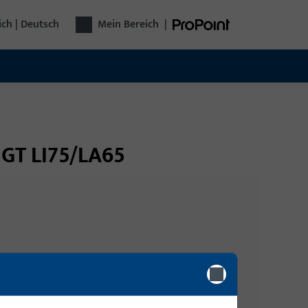
ich | Deutsch
Mein Bereich
|
t GT LI75/LA65
Anmeldung
Bitte melden Sie sich mit Ihren