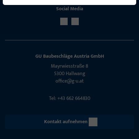
Social Media
GU Baubeschläge Aus­tria GmbH
Mayrwies­straße 8
5300 Hall­wang
office@g-u.at
Tel: +43 662 664830
Kontakt aufnehmen