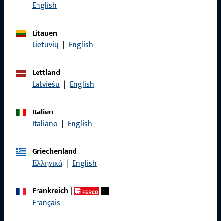
Rufen Sie uns an
English
Litauen
Lietuvių
|
English
Allgemeines
Lettland
Impressum
Latviešu
|
English
Datenschutz
Italien
AGB
Italiano
|
English
Griechenland
Ελληνικά
|
English
Schnelleinstieg
Frankreich
|
Produkte
Français