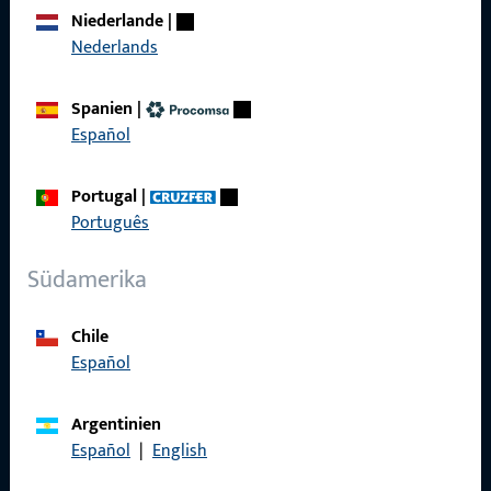
Über Uns
Niederlande
|
Karriere
Nederlands
Referenzen
Spanien
|
Produktkatalog
Español
Portugal
|
Português
Kontakt
Südamerika
Kontakt aufnehmen
Chile
ProPoint-Serviceportal
Español
Service
Argentinien
Español
|
English