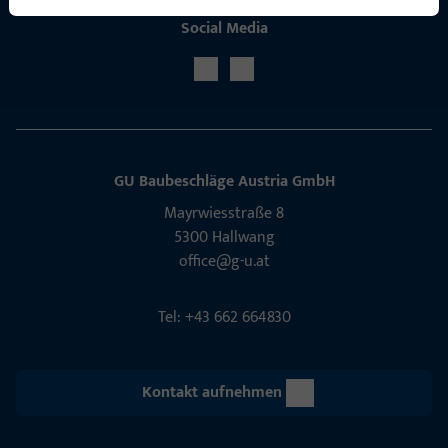
Social Media
GU Baubeschläge Aus­tria GmbH
Mayrwies­straße 8
5300 Hall­wang
office@g-u.at
Tel: +43 662 664830
Kontakt aufnehmen