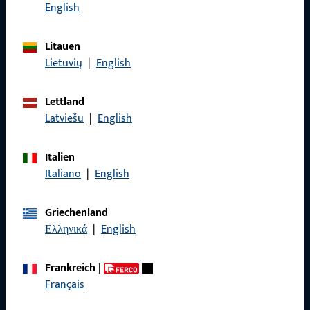
Rufen Sie uns an
English
Litauen
Lietuvių
|
English
Allgemeines
Lettland
Impressum
Latviešu
|
English
Datenschutz
Italien
AGB
Italiano
|
English
Griechenland
Ελληνικά
|
English
Schnelleinstieg
Frankreich
|
Produkte
Français