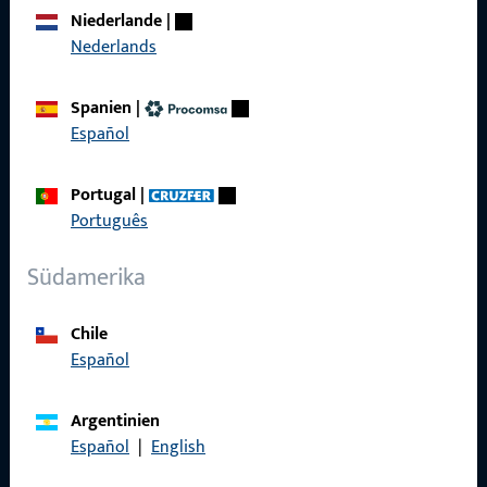
Über Uns
Niederlande
|
Karriere
Nederlands
Referenzen
Spanien
|
Produktkatalog
Español
Portugal
|
Português
Kontakt
Südamerika
Kontakt aufnehmen
Chile
ProPoint-Serviceportal
Español
Service
Argentinien
Español
|
English