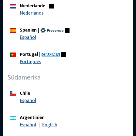
Über Uns
Niederlande
|
Karriere
Nederlands
Referenzen
Spanien
|
Produktkatalog
Español
Portugal
|
Português
Kontakt
Südamerika
Kontakt aufnehmen
Chile
ProPoint-Serviceportal
Español
Service
Argentinien
Español
|
English