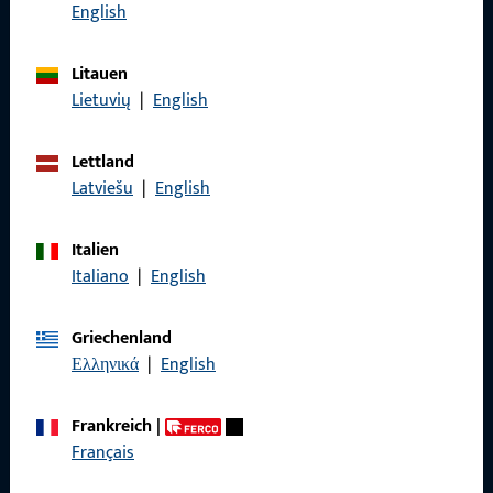
Rufen Sie uns an
English
Litauen
Lietuvių
|
English
Allgemeines
Lettland
Impressum
Latviešu
|
English
Datenschutz
Italien
AGB
Italiano
|
English
Griechenland
Ελληνικά
|
English
Schnelleinstieg
Frankreich
|
Produkte
Français