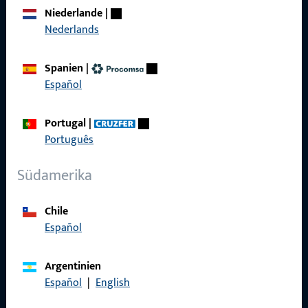
Über Uns
Niederlande
|
Karriere
Nederlands
Referenzen
Spanien
|
Produktkatalog
Español
Portugal
|
Português
Kontakt
Südamerika
Kontakt aufnehmen
Chile
ProPoint-Serviceportal
Español
Service
Argentinien
Español
|
English