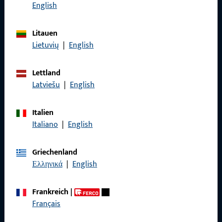
Rufen Sie uns an
English
Litauen
Lietuvių
|
English
Allgemeines
Lettland
Impressum
Latviešu
|
English
Datenschutz
Italien
AGB
Italiano
|
English
Griechenland
Ελληνικά
|
English
Schnelleinstieg
Frankreich
|
Produkte
Français