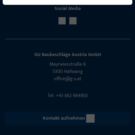
Social Media
GU Baubeschläge Aus­tria GmbH
Mayrwies­straße 8
5300 Hall­wang
office@g-u.at
Tel: +43 662 664830
Kontakt aufnehmen