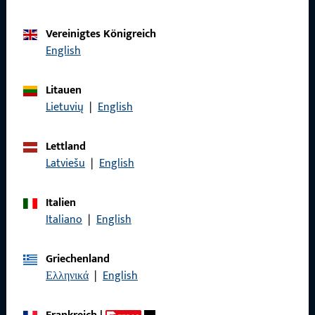
zuverlässig.
Vereinigtes Königreich
Kontaktieren Sie uns
English
Litauen
Rufen Sie uns an
Lietuvių
|
English
Lettland
Latviešu
|
English
Allgemeines
Italien
Impressum
Italiano
|
English
Datenschutz
Griechenland
AGB
Ελληνικά
|
English