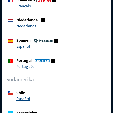
Frankreich
|
Français
Schnelleinstieg
Niederlande
|
Produkte
Nederlands
Über Uns
Spanien
|
Karriere
Español
Referenzen
Portugal
|
Produktkatalog
Português
Südamerika
Kontakt
Chile
Español
Kontakt aufnehmen
ProPoint-Serviceportal