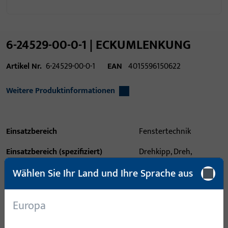
6-24529-00-0-1 | ECKUMLENKUNG
Artikel Nr.
6-24529-00-0-1
EAN
4015596150622
Weitere Produktinformationen
Einsatzbereich
Fenstertechnik
Einsatzbereich (spezifiziert)
Drehkipp, Dreh,
Schwing,
Wählen Sie Ihr Land und Ihre Sprache aus
Parallelschiebekipp
Einsatzsystem
JET AK8, GU-968 o.Z.,
Europa
UNITAS 18