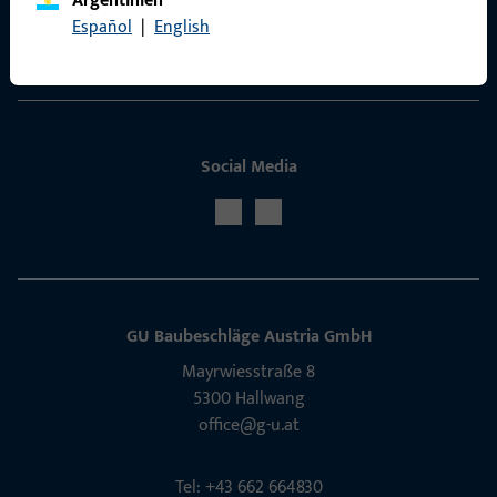
Argentinien
Español
|
English
Service
Social Media
GU Baubeschläge Aus­tria GmbH
Mayrwies­straße 8
5300 Hall­wang
office@g-u.at
Tel: +43 662 664830