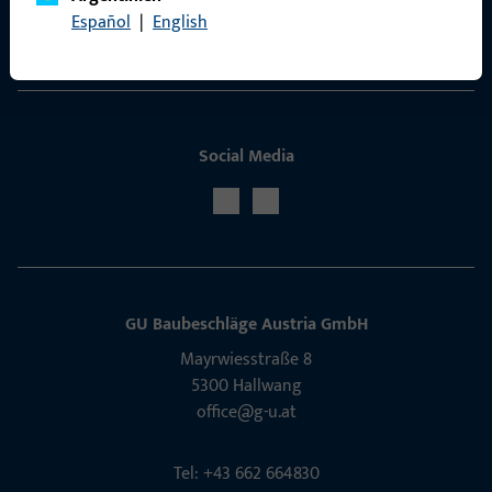
Español
|
English
Service
Social Media
GU Baubeschläge Aus­tria GmbH
Mayrwies­straße 8
5300 Hall­wang
office@g-u.at
Tel: +43 662 664830