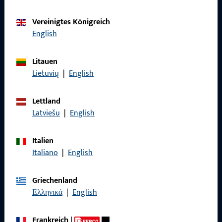
Vereinigtes Königreich
Kontaktieren Sie uns
English
Rufen Sie uns an
Litauen
Lietuvių
|
English
Lettland
Latviešu
|
English
Allgemeines
Impressum
Italien
Italiano
|
English
Datenschutz
AGB
Griechenland
Ελληνικά
|
English
Frankreich
|