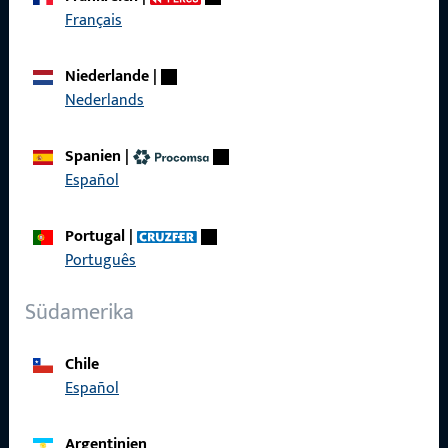
Français
Schnelleinstieg
Niederlande
|
Produkte
Nederlands
Über Uns
Spanien
|
Karriere
Español
Referenzen
Portugal
|
Produktkatalog
Português
Südamerika
Kontakt
Chile
Español
Kontakt aufnehmen
ProPoint-Serviceportal
Argentinien