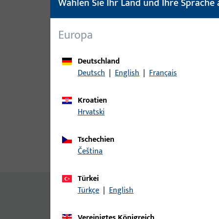
Wählen Sie Ihr Land und Ihre Sprache 
Europa
Deutschland
Deutsch
|
English
|
Français
Kroatien
Hrvatski
Tschechien
čeština
Produktbeschreibung
Techn
Türkei
Inhalt
Türkçe
|
English
Eckumlenkung S m.Eintauchzapfen
Vereinigtes Königreich