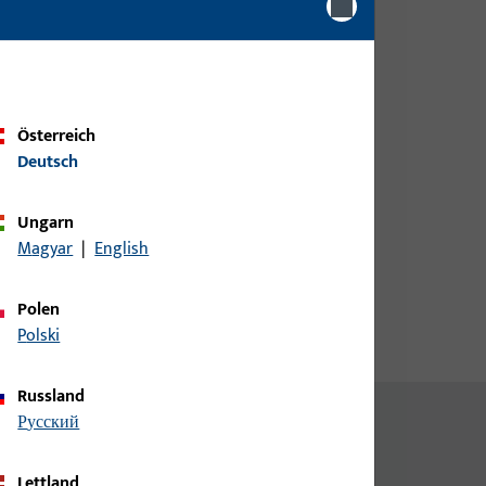
Bitte melden Sie sich mit Ihren
Kundendaten an um eine
Preisinformation zu erhalten
oder Artikel zu bestellen
Österreich
Deutsch
Login
Ungarn
Magyar
|
English
Account erstellen
Polen
Polski
Russland
русский
Lettland