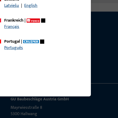
Latviešu
|
English
Frankreich
|
Français
Portugal
|
g?
Português
sig.
GU Baubeschläge Aus­tria GmbH
Mayrwies­straße 8
5300 Hall­wang