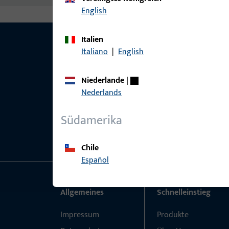
English
Italien
Italiano
|
English
Niederlande
|
Nederlands
Südamerika
Chile
Español
Allgemeines
Schnelleinstieg
Impressum
Produkte