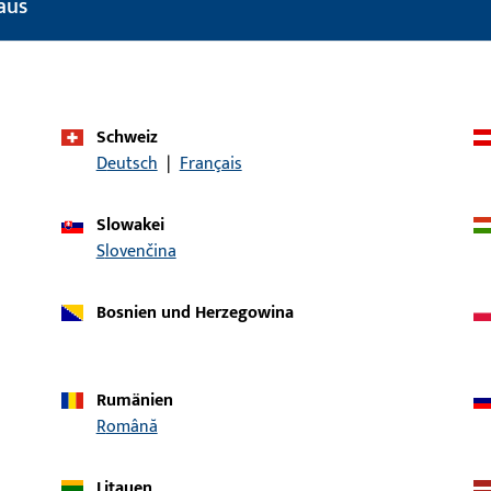
aus
Einsatzbereich (spezifiziert)
Drehkipp
Einsatzsystem
UNI-JET
Produkttyp
Eckumlenkung
Schweiz
Deutsch
|
Français
Oberflächenbeschreibung
ferGUard*silber
Bruttogewicht
0,18 KG
Slowakei
Slovenčina
Verpackungseinheit
10 ST
Mindestbestelleinheit
1 ST
Bosnien und Herzegowina
ische Daten
Downloads
Rumänien
Română
Litauen