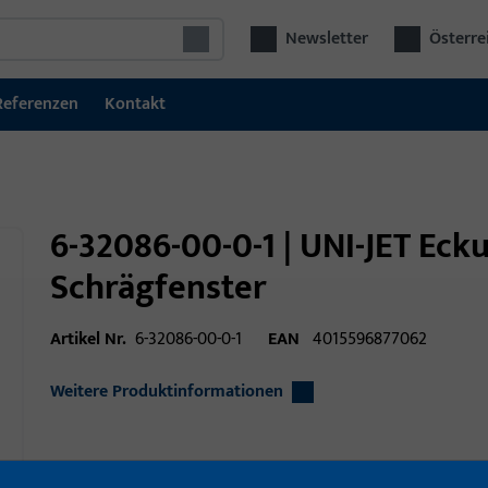
Newsletter
Österre
Referenzen
Kontakt
6-32086-00-0-1 | UNI-JET Ec
Schrägfenster
Artikel Nr.
6-32086-00-0-1
EAN
4015596877062
Weitere Produktinformationen
Einsatzbereich
Fenstertechnik