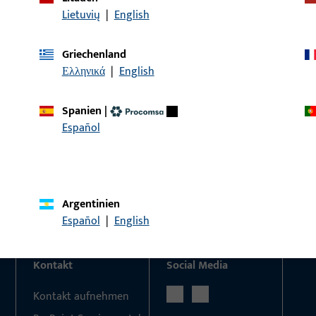
Lietuvių
|
English
Griechenland
KONTAKT
Ελληνικά
|
English
Wir helfen Ihnen gern!
Spanien
|
Haben Sie Fragen oder wünschen Sie persönliche Beratun
Español
Wir sind gerne für Sie da – schnell, kompetent und zuverläs
Kontaktieren Sie uns
Rufen Sie uns an
Argentinien
Español
|
English
Kontakt
Social Media
Kontakt aufnehmen