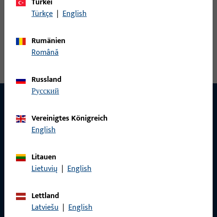
Türkei
Türkçe
|
English
Eckumlenkung, Gesamtbreite 200 mm, Gesamthöhe / -tiefe 16
Rumänien
mm, Gesamtlänge 203 mm, Beschlagnut 16 mm,
Română
Öffnungsrichtung Anschlag Rechts
Russland
русский
Vereinigtes Königreich
KONTAKT
English
Wir helfen Ihnen gern!
Litauen
Haben Sie Fragen oder wünschen Sie persönliche Beratung?
Lietuvių
|
English
Wir sind gerne für Sie da – schnell, kompetent und
zuverlässig.
Lettland
Latviešu
|
English