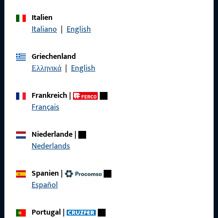
Kontaktieren Sie uns
Italien
Italiano
|
English
Rufen Sie uns an
Griechenland
Ελληνικά
|
English
Allgemeines
Frankreich
|
Français
Impressum
Datenschutz
Niederlande
|
Nederlands
AGB
Spanien
|
Español
Schnelleinstieg
Portugal
|