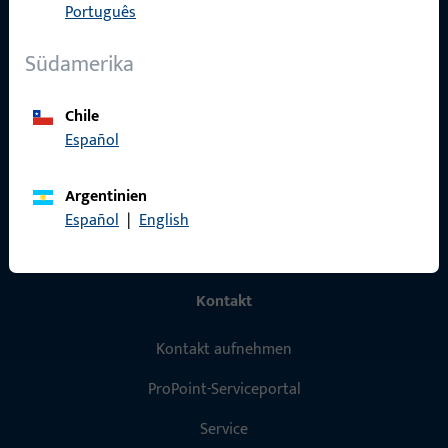
Português
Produkte
Südamerika
Über Uns
Karriere
Chile
Español
Referenzen
Produktkatalog
Argentinien
Español
|
English
Kontakt
Kontakt aufnehmen
ProPoint-Serviceportal
Service