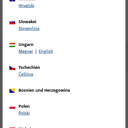
Account erstellen
Hrvatski
Produktbeschreibung
Slowakei
Slovenčina
Technische Daten
Downloads
Ungarn
Inhalt
Magyar
|
English
Eckumlenkung Spaltlüftung NL 9mm
Tschechien
čeština
Varianten
Bosnien und Herzegowina
Zu diesem Produkt gibt es folgende Varianten:
Polen
Polski
6-33579-00-R-1 | Eckumlenkung | UNI-JET
Eckumlenkung Spaltlüftung NL9