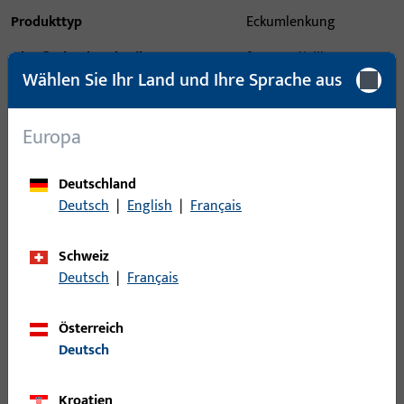
Produkttyp
Eckumlenkung
Oberflächenbeschreibung
ferGUard*silber
Wählen Sie Ihr Land und Ihre Sprache aus
Bruttogewicht
0,175 KG
Verpackungseinheit
2 ST
Europa
Mindestbestelleinheit
1 ST
Deutschland
Deutsch
|
English
|
Français
Anmeldung
Schweiz
Bitte melden Sie sich mit Ihren Kundendaten an um eine
Deutsch
|
Français
Preisinformation zu erhalten oder Artikel zu bestellen
Österreich
Login
Deutsch
Kroatien