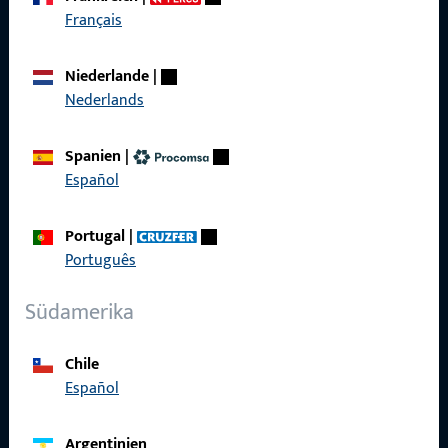
Français
Schnelleinstieg
Niederlande
|
Produkte
Nederlands
Über Uns
Spanien
|
Karriere
Español
Referenzen
Portugal
|
Produktkatalog
Português
Südamerika
Kontakt
Chile
Español
Kontakt aufnehmen
ProPoint-Serviceportal
Argentinien