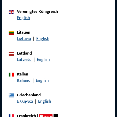
Vereinigtes Königreich
Kontaktieren Sie uns
English
Rufen Sie uns an
Litauen
Lietuvių
|
English
Lettland
Latviešu
|
English
Allgemeines
Impressum
Italien
Italiano
|
English
Datenschutz
AGB
Griechenland
Ελληνικά
|
English
Frankreich
|