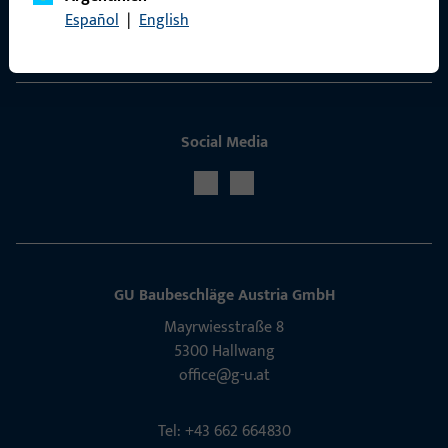
Español
|
English
Service
Social Media
GU Baubeschläge Aus­tria GmbH
Mayrwies­straße 8
5300 Hall­wang
office@g-u.at
Tel: +43 662 664830