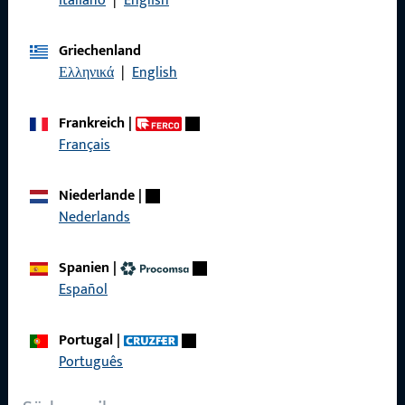
Italiano
|
English
Griechenland
Allgemeines
Ελληνικά
|
English
Impressum
Frankreich
|
Datenschutz
Français
AGB
Niederlande
|
Nederlands
Spanien
|
Schnelleinstieg
Español
Produkte
Portugal
|
Über Uns
Português
Karriere