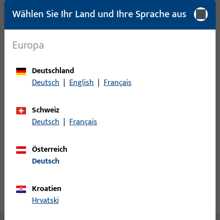
Mindestbestelleinheit
1 ST
Wählen Sie Ihr Land und Ihre Sprache aus
Europa
Anmeldung
Bitte melden Sie sich mit Ihren Kundendaten an um eine
Deutschland
Preisinformation zu erhalten oder Artikel zu bestellen
Deutsch
|
English
|
Français
Schweiz
Login
Deutsch
|
Français
Account erstellen
Österreich
Deutsch
Produktbeschreibung
Kroatien
Technische Daten
Downloads
Hrvatski