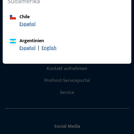
Südamerika
Referenzen
Chile
Produktkatalog
Español
Argentinien
Español
|
English
Kontakt
Kontakt aufnehmen
ProPoint-Serviceportal
Service
Social Media