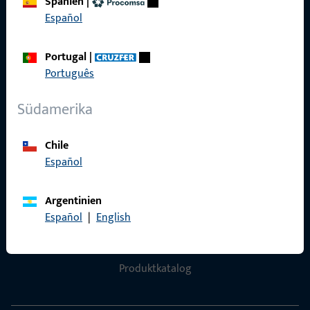
Spanien
|
Español
Datenschutz
AGB
Portugal
|
Português
Südamerika
Schnelleinstieg
Chile
Produkte
Español
Über Uns
Argentinien
Karriere
Español
|
English
Referenzen
Produktkatalog