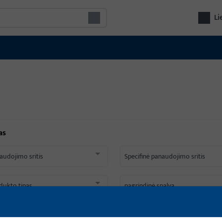
Li
as
audojimo sritis
Specifinė panaudojimo sritis
dukto tipas
pagrindinė spalva