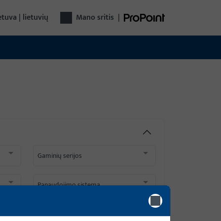
etuva | lietuvių
Mano sritis
|
Gaminių serijos
Panaudojimo sistema