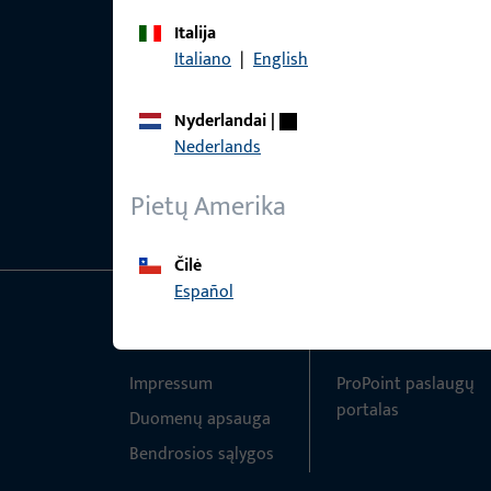
Italija
Italiano
|
English
Nyderlandai
|
Nederlands
Pietų Amerika
Čilė
Español
Bendra informacija
Greita prieiga
Impressum
ProPoint paslaugų
portalas
Duomenų apsauga
Bendrosios sąlygos