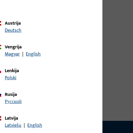
i, naudokite kairėje pusėje esančias kategorijas
Austrija
oduktus savo įmonei.
Deutsch
Vengrija
Magyar
|
English
Lenkija
Polski
Rusija
русский
Latvija
Latviešu
|
English