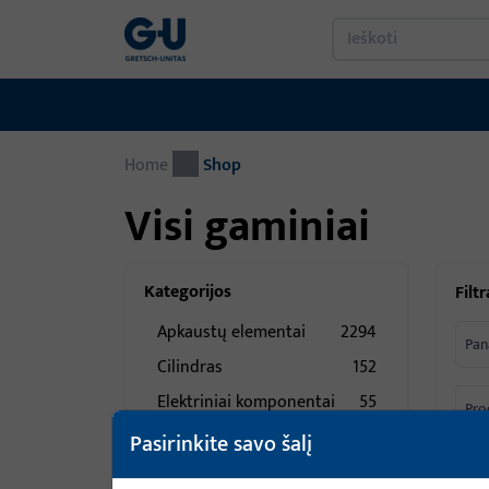
Home
Shop
Visi gaminiai
Kategorijos
Filtr
Apkaustų elementai
2294
Pan
Cilindras
152
Elektriniai komponentai
55
Pro
Elektronika -
16
Pasirinkite savo šalį
Mechatronika