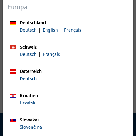
Sensoren
33
Europa
Steuerungen
8
Türspion
3
Deutschland
Zubehör elektrisch
27
Deutsch
|
English
|
Français
Schweiz
0
Artikel gefunden
Deutsch
|
Français
Artikel
Artikelbeschreibung
Österreich
Deutsch
Kroatien
Hrvatski
Slowakei
Slovenčina