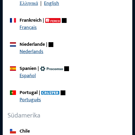
Ελληνικά
|
English
Kontakt
Frankreich
|
Français
Kontakt aufnehmen
ProPoint-Serviceportal
Niederlande
|
Nederlands
Service
Spanien
|
Español
Social Media
Portugal
|
Português
Südamerika
Chile