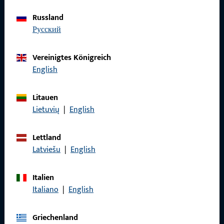
Datenschutz
Russland
русский
AGB
Vereinigtes Königreich
English
Schnelleinstieg
Litauen
Lietuvių
|
English
Produkte
Über Uns
Lettland
Latviešu
|
English
Karriere
Referenzen
Italien
Italiano
|
English
Produktkatalog
Griechenland