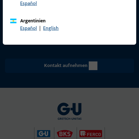
GU Baubeschläge Aus­tria GmbH
Español
Mayrwies­straße 8
5300 Hall­wang
Argentinien
office@g-u.at
Español
|
English
Tel: +43 662 664830
Kontakt aufnehmen