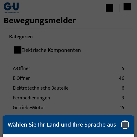
Bewegungsmelder
Kategorien
Elektrische Komponenten
A-Öffner
5
E-Öffner
46
Elektrotechnische Bauteile
6
Fernbedienungen
3
Getriebe-Motor
15
Lesegeräte
4
Wählen Sie Ihr Land und Ihre Sprache aus
Sender
10