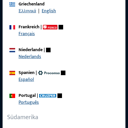
Griechenland
Ελληνικά
|
English
Impressum
Datenschutz
Frankreich
|
Français
AGB
Niederlande
|
Nederlands
Schnelleinstieg
Spanien
|
Español
Produkte
Über Uns
Portugal
|
Português
Karriere
Referenzen
Südamerika
Produktkatalog