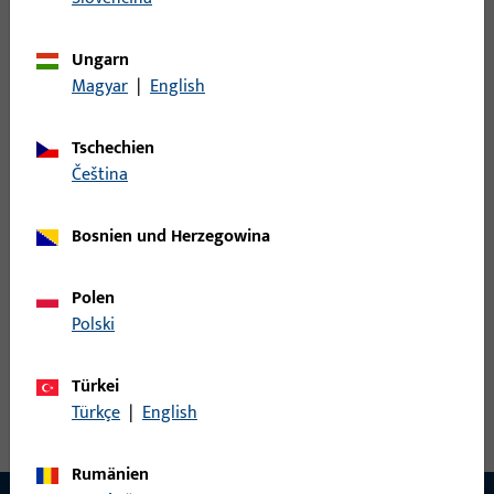
6-34255-00-0-6 |
Kartenleser |
Ungarn
Kartenleser, Modell-Nr. C-R P TI
KARTENLESER C-R
Magyar
|
English
P TI
Tschechien
B 3920 0001 |
čeština
Kartenleser |
Magnetkartenleser,
Kartenleser
Bosnien und Herzegowina
3 Spuren m. USB-
Kabel
Polen
Polski
Türkei
Türkçe
|
English
Rumänien