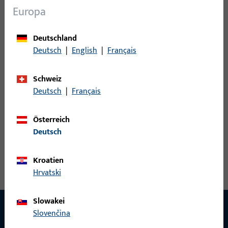
Sensoren
33
Europa
Steuerungen
8
Türspion
3
Deutschland
Zubehör elektrisch
27
Deutsch
|
English
|
Français
Schweiz
0
Artikel gefunden
Deutsch
|
Français
Artikel
Artikelbeschreibung
Österreich
Deutsch
Kroatien
Hrvatski
Slowakei
Slovenčina