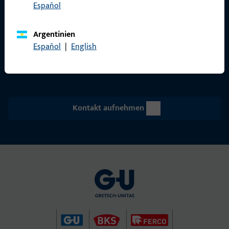
GU Baubeschläge Aus­tria GmbH
Español
Mayrwies­straße 8
5300 Hall­wang
Argentinien
office@g-u.at
Español
|
English
Tel: +43 662 664830
Kontakt aufnehmen