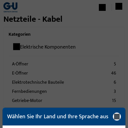
Netzteile - Kabel
Kategorien
Elektrische Komponenten
A-Öffner
5
E-Öffner
46
Elektrotechnische Bauteile
6
Fernbedienungen
3
Getriebe-Motor
15
Lesegeräte
4
Wählen Sie Ihr Land und Ihre Sprache aus
Sender
10