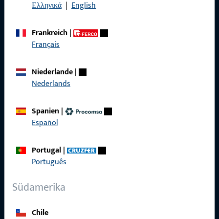
Ελληνικά
|
English
Kontakt
Frankreich
|
Français
Kontakt aufnehmen
ProPoint-Serviceportal
Niederlande
|
Nederlands
Service
Spanien
|
Español
Social Media
Portugal
|
Português
Südamerika
Chile