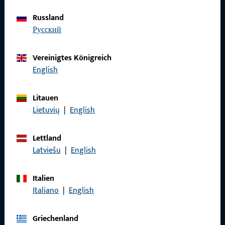
Datenschutz
Russland
русский
AGB
Vereinigtes Königreich
English
Schnelleinstieg
Litauen
Lietuvių
|
English
Produkte
Über Uns
Lettland
Latviešu
|
English
Karriere
Referenzen
Italien
Italiano
|
English
Produktkatalog
Griechenland