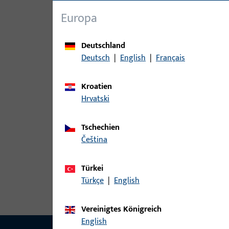
Elektrotechnische
6
Europa
Bauteile
Fernbedienungen
3
Deutschland
Getriebe-Motor
15
Deutsch
|
English
|
Français
Lesegeräte
4
Sender
10
Kroatien
Hrvatski
Sensoren
33
Steuerungen
8
Tschechien
Türspion
3
čeština
Zubehör elektrisch
27
Türkei
Türkçe
|
English
Vereinigtes Königreich
English