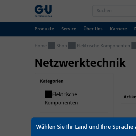
Produkte
Service
Über Uns
Karriere
Home
Produkte
Service
Über Uns
Karriere
Referenzen
Kontakt
Shop
Elektrische Komponenten
Netzwerktechnik
Fenstertechnik
Downloadportal
GU-Gruppe weltweit
Jobportal
Türtechnik
Kategorien
Automatische Eingangsysteme
Elektrische
Artike
Montagematerial
Komponenten
A-Öffner
5
Wählen Sie Ihr Land und Ihre Sprache 
E-Öffner
46