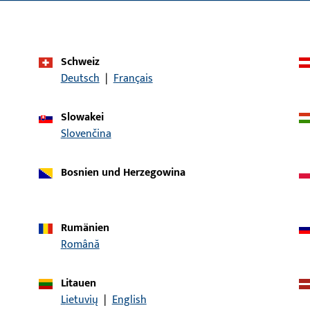
Schweiz
Deutsch
|
Français
Slowakei
Slovenčina
Bosnien und Herzegowina
Rumänien
Română
Litauen
Lietuvių
|
English