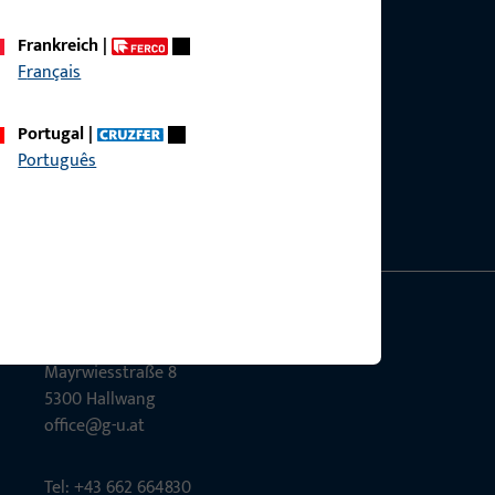
Frankreich
|
Français
g?
Portugal
|
sig.
Português
GU Baubeschläge Aus­tria GmbH
Mayrwies­straße 8
5300 Hall­wang
office@g-u.at
Tel: +43 662 664830