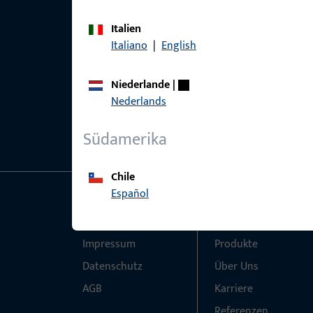
Italien
Italiano
|
English
Niederlande
|
Nederlands
Südamerika
Chile
Español
Allgemeines
Schnelleinstieg
Impressum
Produkte
Datenschutz
Über Uns
AGB
Karriere
Referenzen