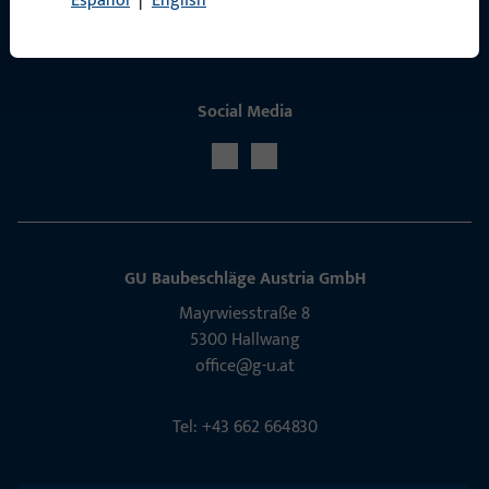
Español
|
English
Social Media
GU Baubeschläge Aus­tria GmbH
Mayrwies­straße 8
5300 Hall­wang
office@g-u.at
Tel: +43 662 664830