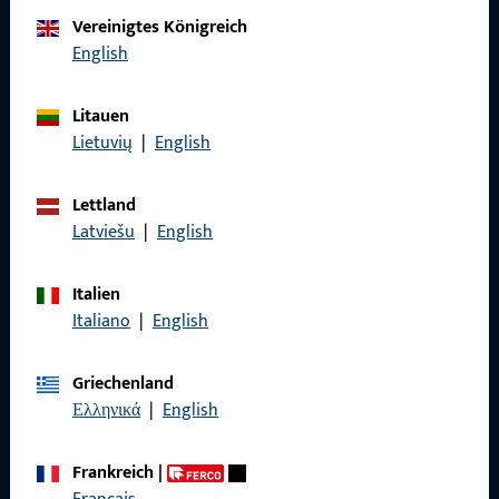
Kontaktieren Sie uns
Vereinigtes Königreich
English
Rufen Sie uns an
Litauen
Lietuvių
|
English
Lettland
Allgemeines
Latviešu
|
English
Impressum
Italien
Datenschutz
Italiano
|
English
AGB
Griechenland
Ελληνικά
|
English
Frankreich
|
Schnelleinstieg