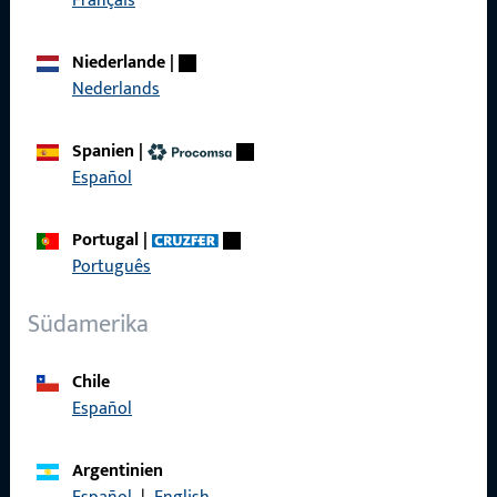
Français
Produkte
Niederlande
|
Über Uns
Nederlands
Karriere
Spanien
|
Referenzen
Español
Produktkatalog
Portugal
|
Português
Südamerika
Kontakt
Chile
Kontakt aufnehmen
Español
ProPoint-Serviceportal
Argentinien
Service