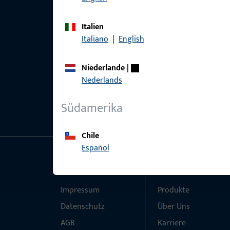
Italien
Italiano
|
English
Niederlande
|
Nederlands
Südamerika
Chile
Español
Allgemeines
Schnelleinstieg
Impressum
Produkte
Datenschutz
Über Uns
AGB
Karriere