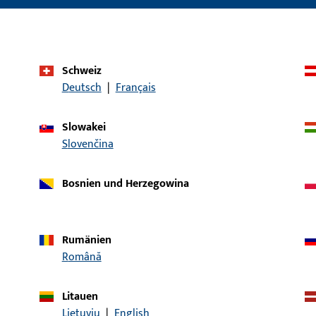
Einsatzsystem
GU-BKS Elektrotü
ET 8
Produkttyp
Fallenanschlag
Schweiz
Deutsch
|
Français
Oberflächenbeschreibung
ferGUard*silber
Bruttogewicht
0,009 KG
Slowakei
Slovenčina
Verpackungseinheit
2 ST
Mindestbestelleinheit
1 ST
Bosnien und Herzegowina
ische Daten
Downloads
Rumänien
Română
Litauen
Lietuvių
|
English