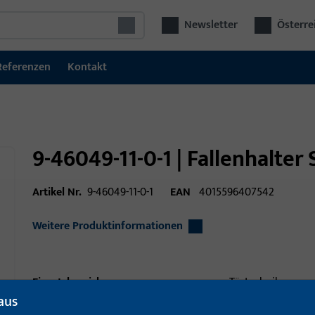
Newsletter
Österre
Referenzen
Kontakt
9-46049-11-0-1 | Fallenhalte
Artikel Nr.
9-46049-11-0-1
EAN
4015596407542
Weitere Produktinformationen
Einsatzbereich
Türtechnik
aus
Einsatzbereich (spezifiziert)
Dreh