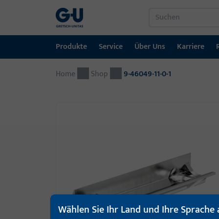
Produkte
Service
Über Uns
Karriere
Home
Produkte
Service
Über Uns
Karriere
Referenzen
Kontakt
Shop
9-46049-11-0-1
Fenstertechnik
Downloadportal
GU-Gruppe weltweit
Jobportal
Türtechnik
Automatische Eingangsysteme
Montagematerial
Wählen Sie Ihr Land und Ihre Sprache 