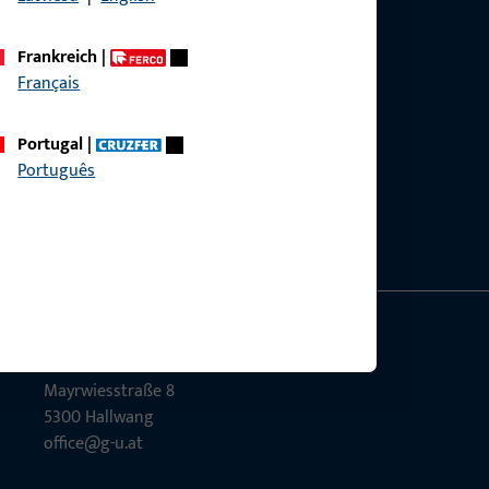
Frankreich
|
Français
g?
Portugal
|
sig.
Português
GU Baubeschläge Aus­tria GmbH
Mayrwies­straße 8
5300 Hall­wang
office@g-u.at