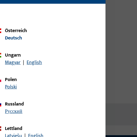
Kundendaten an um eine
röffner
Preisinformation zu erhalten
oder Artikel zu bestellen
Österreich
Deutsch
Login
Ungarn
Account erstellen
Magyar
|
English
Polen
Polski
Russland
русский
Lettland
Latviešu
|
English