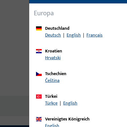
Europa
Deutschland
Deutsch
|
English
|
Français
Kroatien
Hrvatski
Tschechien
čeština
Produktbeschreibung
Techn
Türkei
Türkçe
|
English
Keine Inhalte vorhanden
Vereinigtes Königreich
English