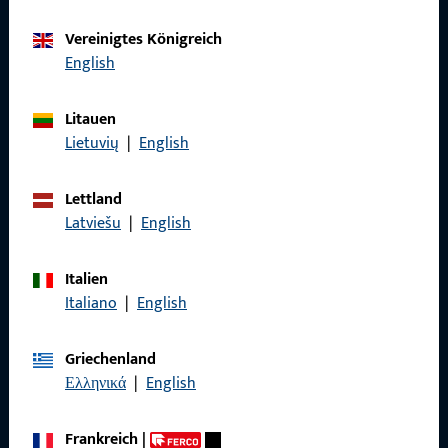
Vereinigtes Königreich
Kontaktieren Sie uns
English
Rufen Sie uns an
Litauen
Lietuvių
|
English
Lettland
Latviešu
|
English
Allgemeines
Impressum
Italien
Italiano
|
English
Datenschutz
AGB
Griechenland
Ελληνικά
|
English
Frankreich
|