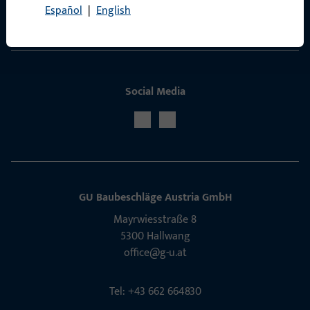
Español
|
English
Service
Social Media
GU Baubeschläge Aus­tria GmbH
Mayrwies­straße 8
5300 Hall­wang
office@g-u.at
Tel: +43 662 664830