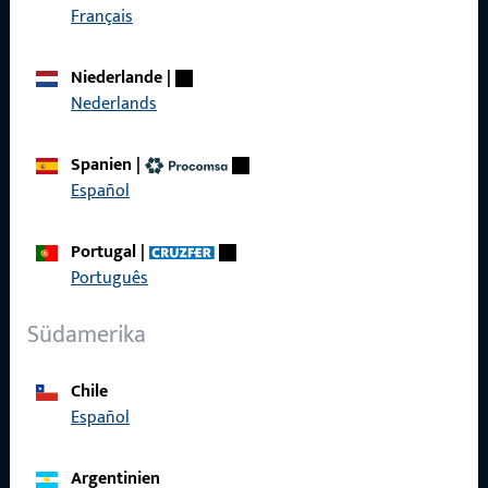
Français
Schnelleinstieg
Produkte
Niederlande
|
Nederlands
Über Uns
Karriere
Spanien
|
Español
Referenzen
Produktkatalog
Portugal
|
Português
Südamerika
Kontakt
Chile
Español
Kontakt aufnehmen
ProPoint-Serviceportal
Argentinien