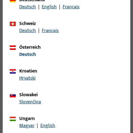
Deutsch
|
English
|
Français
Oberflächenbeschreibung
ferGUard*silber
Bruttogewicht
0,006 KG
Schweiz
Deutsch
|
Français
Verpackungseinheit
2 ST
Mindestbestelleinheit
1 ST
Österreich
Deutsch
Anmeldung
Kroatien
Bitte melden Sie sich mit Ihren Kundendaten an um eine
Hrvatski
Preisinformation zu erhalten oder Artikel zu bestellen
Slowakei
Slovenčina
Login
Ungarn
Account erstellen
Magyar
|
English