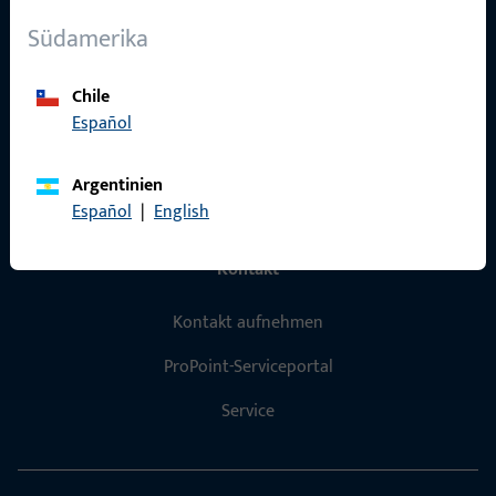
Über Uns
Südamerika
Karriere
Chile
Referenzen
Español
Produktkatalog
Argentinien
Español
|
English
Kontakt
Kontakt aufnehmen
ProPoint-Serviceportal
Service