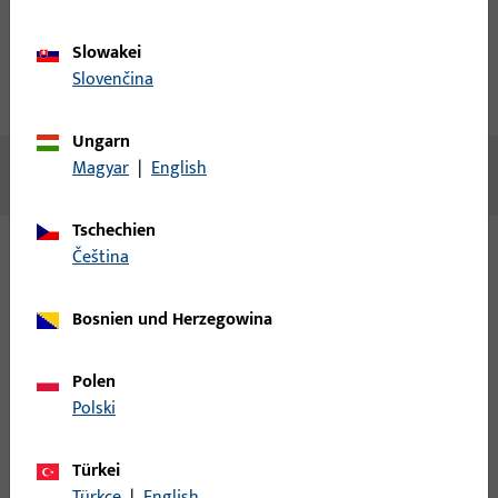
Produktbeschreibung
Slowakei
Slovenčina
Technische Daten
Downloads
Ungarn
Magyar
|
English
Keine Inhalte vorhanden
Tschechien
čeština
Varianten
Bosnien und Herzegowina
Zu diesem Produkt gibt es folgende Varianten:
Polen
6-31632-2Y-L-1 | Fangplatte | Spl-
Polski
IS/U35x8/227/NL19/Est97
Türkei
Türkçe
|
English