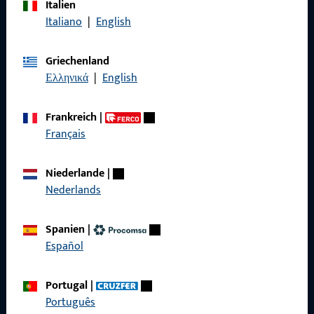
Italien
Rufen Sie uns an
Italiano
|
English
Griechenland
Ελληνικά
|
English
Allgemeines
Frankreich
|
Impressum
Français
Datenschutz
Niederlande
|
AGB
Nederlands
Spanien
|
Español
Schnelleinstieg
Portugal
|
Produkte
Português