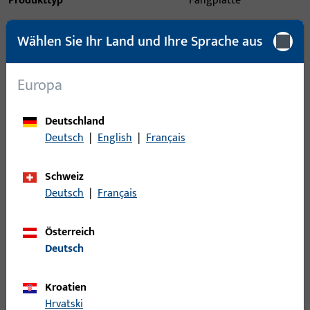
Produkttyp
Fangplatte
Oberflächenbeschreibung
ferGUard*silber
Wählen Sie Ihr Land und Ihre Sprache aus
Bruttogewicht
0,2 KG
Europa
Verpackungseinheit
5 ST
Mindestbestelleinheit
1 ST
Deutschland
Deutsch
|
English
|
Français
Anmeldung
Schweiz
Bitte melden Sie sich mit Ihren Kundendaten an um eine
Deutsch
|
Français
Preisinformation zu erhalten oder Artikel zu bestellen
Österreich
Deutsch
Login
Kroatien
Account erstellen
Hrvatski