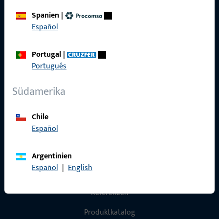
Spanien
|
Impressum
Español
Datenschutz
Portugal
|
AGB
Português
Südamerika
Schnelleinstieg
Chile
Español
Produkte
Über Uns
Argentinien
Español
|
English
Karriere
Referenzen
Produktkatalog