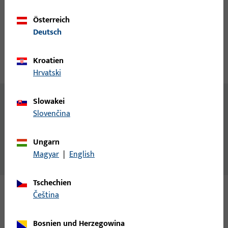
Account erstellen
Österreich
Deutsch
Produktbeschreibung
Kroatien
Technische Daten
Downloads
Hrvatski
Inhalt
Slowakei
Slovenčina
Federpuffer, weiß
Zusatzinformationen
Ungarn
Ferderpuffer für Laufschiene
Magyar
|
English
Tschechien
čeština
Varianten
Bosnien und Herzegowina