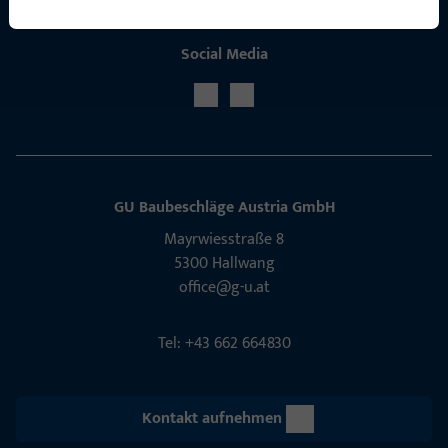
Social Media
GU Baubeschläge Aus­tria GmbH
Mayrwies­straße 8
5300 Hall­wang
office@g-u.at
Tel: +43 662 664830
Kontakt aufnehmen