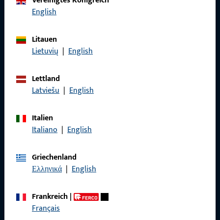
Vereinigtes Königreich
English
Rufen Sie uns an
Litauen
Lietuvių
|
English
Allgemeines
Lettland
Latviešu
|
English
Impressum
Datenschutz
Italien
Italiano
|
English
AGB
Griechenland
Ελληνικά
|
English
Schnelleinstieg
Frankreich
|
Français
Produkte