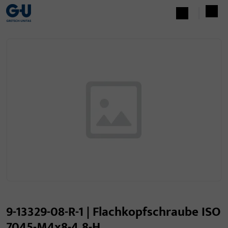
9-13329-08-R-1 | Flachkopfschraube ISO
7045-M4x8-4.8-H