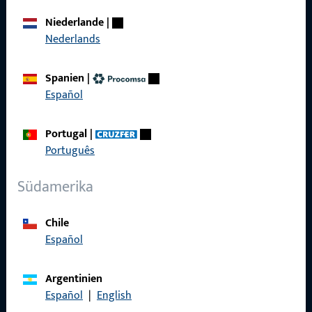
Über Uns
Niederlande
|
Nederlands
Karriere
Referenzen
Spanien
|
Español
Produktkatalog
Portugal
|
Português
Kontakt
Südamerika
Kontakt aufnehmen
Chile
Español
ProPoint-Serviceportal
Service
Argentinien
Español
|
English