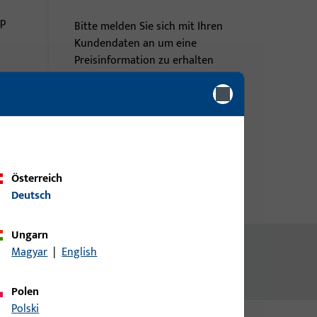
pp
Bitte melden Sie sich mit Ihren
Kundendaten an um eine
Preisinformation zu erhalten
oder Artikel zu bestellen
Login
Account erstellen
Österreich
Deutsch
Ungarn
Magyar
|
English
Polen
Polski