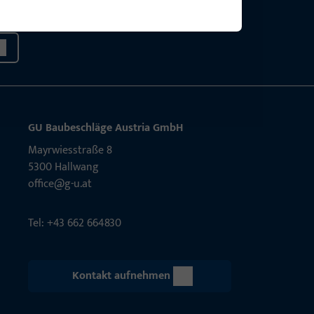
sig.
GU Baubeschläge Aus­tria GmbH
Mayrwies­straße 8
5300 Hall­wang
office@g-u.at
Tel: +43 662 664830
Kontakt aufnehmen