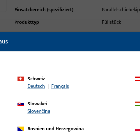
Einsatzbereich (spezifiziert)
Parallelschiebeki
Produkttyp
Füllstück
Oberflächenbeschreibung
Lichtgrau
aus
Bruttogewicht
3 G
Verpackungseinheit
10 ST
Mindestbestelleinheit
1 ST
Schweiz
Deutsch
|
Français
ische Daten
Downloads
Slowakei
Slovenčina
Bosnien und Herzegowina