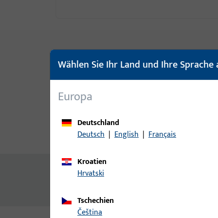
Wählen Sie Ihr Land und Ihre Sprache 
Europa
Deutschland
Deutsch
|
English
|
Français
Produktbeschreibung
Techn
Kroatien
Inhalt
Hrvatski
Füllstück
Tschechien
čeština