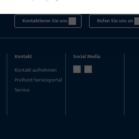
Wir sind gerne für Sie da – schnell, kompetent und zuverläs
Kontaktieren Sie uns
Rufen Sie uns an
Kontakt
Social Media
Kontakt aufnehmen
ProPoint-Serviceportal
Service