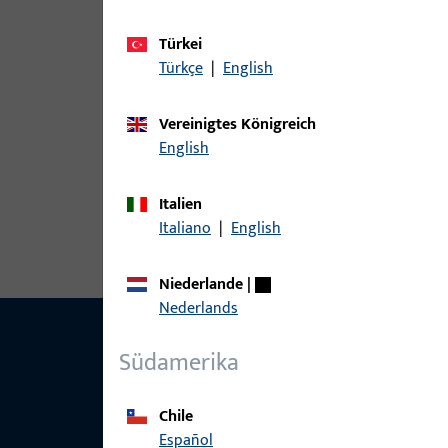
Varianten
Türkei
Türkçe
|
English
Zu diesem Produkt gibt es folgende Varianten:
Vereinigtes Königreich
Artikel
English
9-39186-00-L-1 | Füllstück | PSK
Italien
20X8
Italiano
|
English
Niederlande
|
Nederlands
Südamerika
Chile
Español