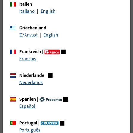
Italien
Getriebe, Griffsitz variabel,
6-34142-03-0-1 |
Italiano
|
English
Dornmaß 25 mm, Nuss
Getriebe |
Innenvierkant 7 mm, Gesamtbreite
GETRIEBE F25 L
Griechenland
16 mm, Gesamthöhe / -tiefe 33
1630
Ελληνικά
|
English
mm, Gesamtlänge 1.630 mm
Frankreich
|
6-25450-05-0-1 |
Getriebe, Griffsitz variabel,
Français
Getriebe |
Dornmaß 30 mm, Nuss
GETRIEBE
Innenvierkant 7 mm, Gesamtbreite
SCHWINGFENSTER
16 mm, Gesamthöhe / -tiefe 42,3
Niederlande
|
HOLZ
mm, Gesamtlänge 2.630 mm
Nederlands
6-26737-02-0-1 |
Getriebe, Dornmaß 25 mm, Nuss
Spanien
|
Getriebe |
Innenvierkant 7 mm, Gesamtbreite
Español
Getriebe 25
16 mm, Gesamthöhe / -tiefe 38,8
Unitas 4
mm, Gesamtlänge 1.630 mm
Portugal
|
Português