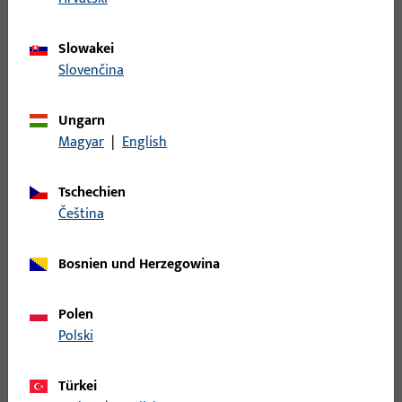
Getriebe |
Dornmaß 30 mm, Nuss
Getriebe 30
Innenvierkant 7 mm, Gesamtbreite
Slowakei
Unitas 93 Bo Typ
16 mm, Gesamthöhe / -tiefe 42,3
Slovenčina
C
mm, Gesamtlänge 1.630 mm
Ungarn
Getriebe, Griffsitz variabel,
Magyar
|
English
6-34142-04-0-1 |
Dornmaß 25 mm, Nuss
Getriebe |
Innenvierkant 7 mm, Gesamtbreite
GETRIEBE F25 L
Tschechien
16 mm, Gesamthöhe / -tiefe 33
2130
čeština
mm, Gesamtlänge 2.130 mm
Bosnien und Herzegowina
6-25451-04-0-1 |
Getriebe, Griffsitz variabel,
Getriebe |
Dornmaß 30 mm, Nuss
Polen
Getriebe 30
Innenvierkant 7 mm, Gesamtbreite
Polski
Unitas 93 Bo Typ
16 mm, Gesamthöhe / -tiefe 42,3
C
mm, Gesamtlänge 2.130 mm
Türkei