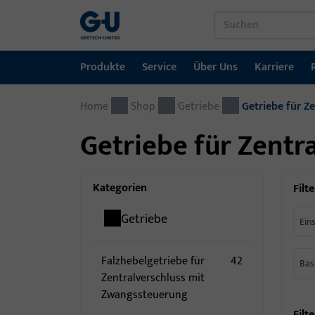
Produkte
Service
Über Uns
Karriere
Home
Produkte
Service
Über Uns
Karriere
Referenzen
Kontakt
Shop
Getriebe
Getriebe für Z
Getriebe für Zentr
Fenstertechnik
Downloadportal
GU-Gruppe weltweit
Jobportal
Türtechnik
Kategorien
Filte
Automatische Eingangsysteme
Getriebe
Ein
Montagematerial
Falzhebelgetriebe für
42
Bas
Zentralverschluss mit
Zwangssteuerung
Filte