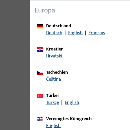
Europa
Deutschland
Deutsch
|
English
|
Français
Kroatien
Hrvatski
Tschechien
čeština
Türkei
Türkçe
|
English
Vereinigtes Königreich
English