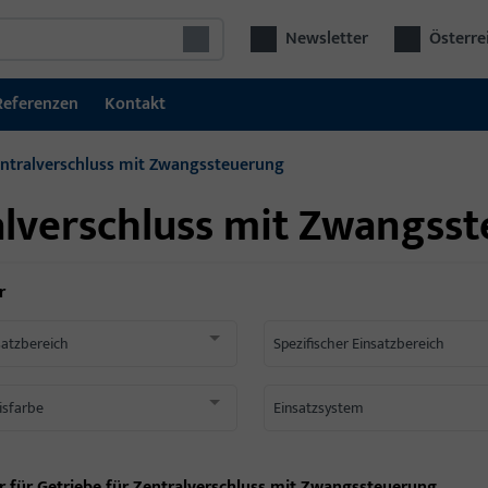
Newsletter
Österre
Referenzen
Kontakt
entralverschluss mit Zwangssteuerung
alverschluss mit Zwangss
r
satzbereich
Spezifischer Einsatzbereich
isfarbe
Einsatzsystem
r für
Getriebe für Zentralverschluss mit Zwangssteuerung