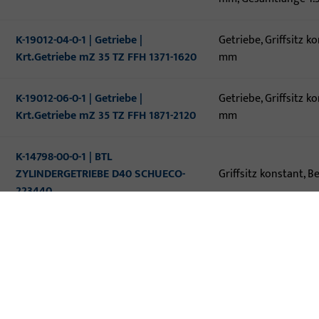
K-19012-04-0-1 | Getriebe |
Getriebe, Griffsitz 
Krt.Getriebe mZ 35 TZ FFH 1371-1620
mm
K-19012-06-0-1 | Getriebe |
Getriebe, Griffsitz 
Krt.Getriebe mZ 35 TZ FFH 1871-2120
mm
K-14798-00-0-1 | BTL
ZYLINDERGETRIEBE D40 SCHUECO-
Griffsitz konstant, 
223440