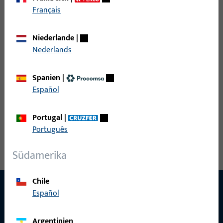
Français
Monobloc Schmalrahmen Innen-
H-01200-45-0-5 |
Langschild mit Drücker DIRIGENT,
Innen-
eckige Schildform, Schildbreite 28
Niederlande
|
Langsch.28/92
mm, Profilzylinder mit 92 mm
Nederlands
Dirig.T/S
Abstand, ohne Feder gelagert, 3
m.PZo.F.3V
Verschraubungen M5, Vierkant 8
Spanien
|
mm
Español
Portugal
|
Português
Südamerika
Chile
Español
KONTAKT
Argentinien