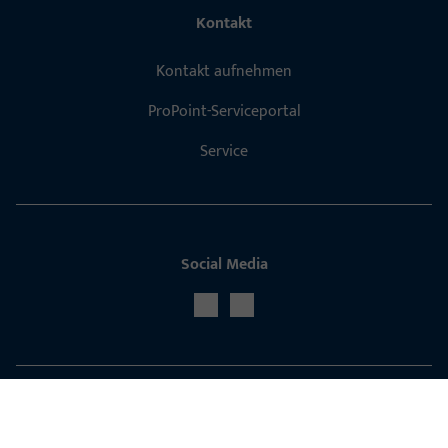
Kontakt
Kontakt aufnehmen
ProPoint-Serviceportal
Service
Social Media
GU Baubeschläge Aus­tria GmbH