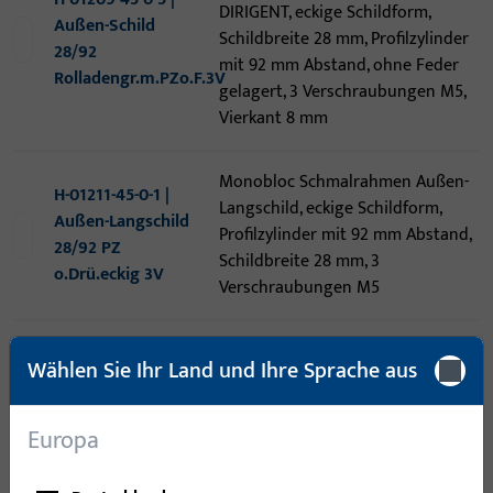
DIRIGENT, eckige Schildform,
Außen-Schild
Schildbreite 28 mm, Profilzylinder
28/92
mit 92 mm Abstand, ohne Feder
Rolladengr.m.PZo.F.3V
gelagert, 3 Verschraubungen M5,
Vierkant 8 mm
Monobloc Schmalrahmen Außen-
H-01211-45-0-1 |
Langschild, eckige Schildform,
Außen-Langschild
Profilzylinder mit 92 mm Abstand,
28/92 PZ
Schildbreite 28 mm, 3
o.Drü.eckig 3V
Verschraubungen M5
Monobloc Schmalrahmen Außen-
H-01211-45-0-5 |
Wählen Sie Ihr Land und Ihre Sprache aus
Langschild, eckige Schildform,
Außen-Langschild
Profilzylinder mit 92 mm Abstand,
28/92 PZ
Schildbreite 28 mm, 3
Europa
o.Drü.eckig 3V
Verschraubungen M5