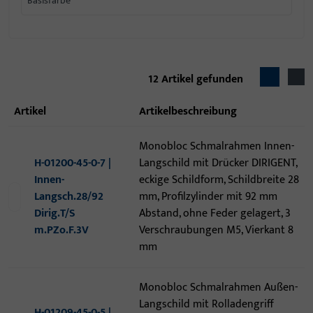
Basisfarbe
12
Artikel gefunden
Artikel
Artikelbeschreibung
Monobloc Schmalrahmen Innen-
H-01200-45-0-7 |
Langschild mit Drücker DIRIGENT,
Innen-
eckige Schildform, Schildbreite 28
Langsch.28/92
mm, Profilzylinder mit 92 mm
Dirig.T/S
Abstand, ohne Feder gelagert, 3
m.PZo.F.3V
Verschraubungen M5, Vierkant 8
mm
Monobloc Schmalrahmen Außen-
Langschild mit Rolladengriff
H-01209-45-0-5 |