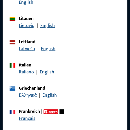
Rufen Sie uns an
English
Litauen
Lietuvių
|
English
Allgemeines
Lettland
Impressum
Latviešu
|
English
Datenschutz
Italien
AGB
Italiano
|
English
Griechenland
Ελληνικά
|
English
Schnelleinstieg
Frankreich
|
Produkte
Français
Über Uns