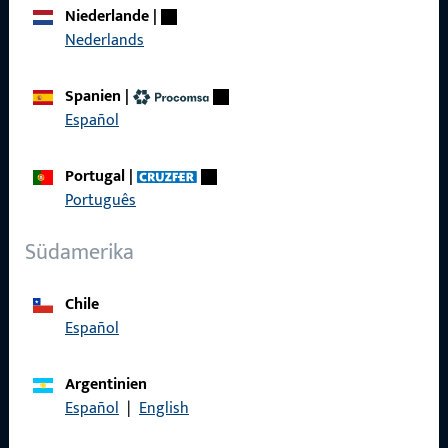
Niederlande
|
Karriere
Nederlands
Referenzen
Spanien
|
Produktkatalog
Español
Portugal
|
Português
Kontakt
Südamerika
Kontakt aufnehmen
Chile
ProPoint-Serviceportal
Español
Service
Argentinien
Español
|
English