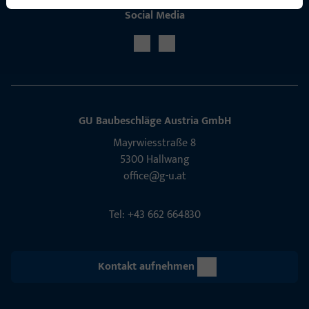
Social Media
GU Baubeschläge Aus­tria GmbH
Mayrwies­straße 8
5300 Hall­wang
office@g-u.at
Tel: +43 662 664830
Kontakt aufnehmen