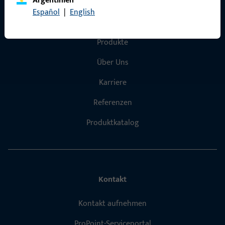
Argentinien
Español
|
English
Schnelleinstieg
Produkte
Über Uns
Karriere
Referenzen
Produktkatalog
Kontakt
Kontakt aufnehmen
ProPoint-Serviceportal