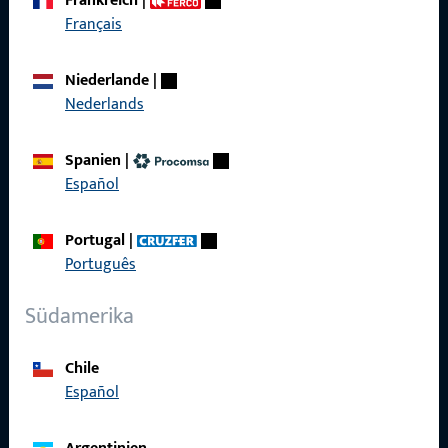
Frankreich
|
zuverlässig.
Français
Kontaktieren Sie uns
Niederlande
|
Nederlands
Rufen Sie uns an
Spanien
|
Español
Portugal
|
Allgemeines
Português
Impressum
Südamerika
Datenschutz
Chile
AGB
Español