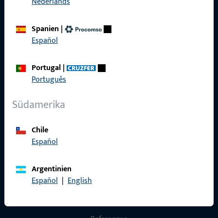
Nederlands
Allgemeines
Spanien
|
Español
Impressum
Datenschutz
Portugal
|
Português
AGB
Südamerika
Chile
Schnelleinstieg
Español
Produkte
Argentinien
Über Uns
Español
|
English
Karriere