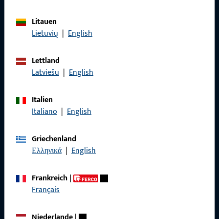
Litauen
Lietuvių
|
English
Allgemeines
Impressum
Lettland
Latviešu
|
English
Datenschutz
AGB
Italien
Italiano
|
English
Griechenland
Ελληνικά
|
English
Schnelleinstieg
Frankreich
|
Produkte
Français
Über Uns
Niederlande
|
Karriere