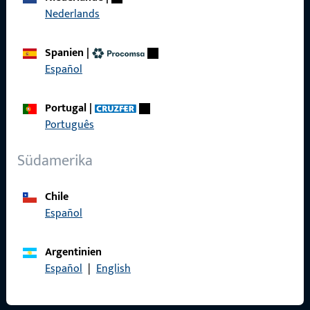
Nederlands
Referenzen
Spanien
|
Produktkatalog
Español
Portugal
|
Português
Kontakt
Südamerika
Kontakt aufnehmen
ProPoint-Serviceportal
Chile
Español
Service
Argentinien
Español
|
English
Social Media