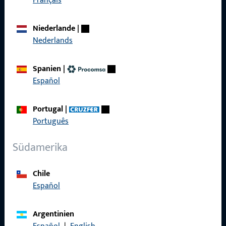
Français
Produkte
Niederlande
|
Über Uns
Nederlands
Karriere
Spanien
|
Referenzen
Español
Produktkatalog
Portugal
|
Português
Südamerika
Kontakt
Chile
Kontakt aufnehmen
Español
ProPoint-Serviceportal
Argentinien
Service