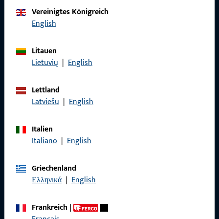
Kontaktieren Sie uns
Vereinigtes Königreich
English
Rufen Sie uns an
Litauen
Lietuvių
|
English
Lettland
Allgemeines
Latviešu
|
English
Impressum
Italien
Datenschutz
Italiano
|
English
AGB
Griechenland
Ελληνικά
|
English
Frankreich
|
Schnelleinstieg