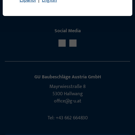
Español
|
English
Social Media
GU Baubeschläge Aus­tria GmbH
Mayrwies­straße 8
5300 Hall­wang
office@g-u.at
Tel: +43 662 664830