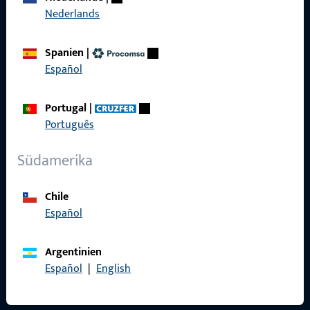
Nederlands
Referenzen
Spanien
|
Produktkatalog
Español
Portugal
|
Português
Kontakt
Südamerika
Kontakt aufnehmen
ProPoint-Serviceportal
Chile
Español
Service
Argentinien
Español
|
English
Social Media