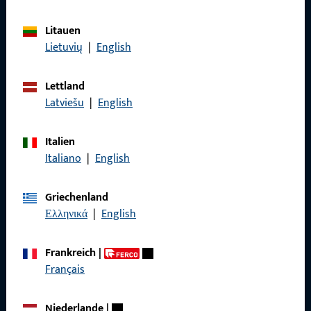
Litauen
Lietuvių
|
English
Allgemeines
Impressum
Lettland
Latviešu
|
English
Datenschutz
AGB
Italien
Italiano
|
English
Griechenland
Ελληνικά
|
English
Schnelleinstieg
Frankreich
|
Produkte
Français
Über Uns
Niederlande
|
Karriere