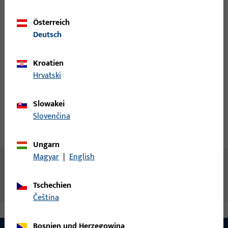
Preisinformation zu erhalten oder Artikel zu bestellen
Österreich
Deutsch
Login
Kroatien
Account erstellen
Hrvatski
Produktbeschreibung
Slowakei
Slovenčina
Technische Daten
Downloads
Ungarn
Magyar
|
English
Inhalt
Magnethalter
Tschechien
čeština
Bosnien und Herzegowina