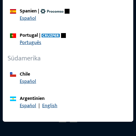
Spanien
|
Español
Kontakt
Portugal
|
Português
Kontakt aufnehmen
Südamerika
ProPoint-Serviceportal
Service
Chile
Español
Argentinien
Español
|
English
Social Media