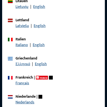
Litauen
Lietuvių
|
English
Impressum
Datenschutz
Lettland
Latviešu
|
English
AGB
Italien
Italiano
|
English
Schnelleinstieg
Griechenland
Ελληνικά
|
English
Produkte
Frankreich
|
Über Uns
Français
Karriere
Niederlande
|
Referenzen
Nederlands
Produktkatalog