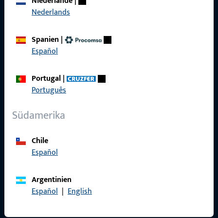
Niederlande
|
Karriere
Nederlands
Referenzen
Spanien
|
Produktkatalog
Español
Portugal
|
Português
Kontakt
Südamerika
Kontakt aufnehmen
ProPoint-Serviceportal
Chile
Español
Service
Argentinien
Español
|
English
Social Media