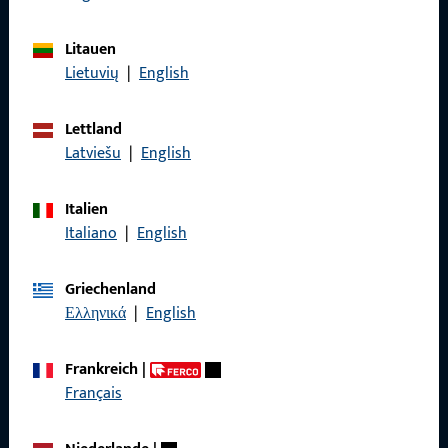
Litauen
Lietuvių
|
English
Allgemeines
Lettland
Impressum
Latviešu
|
English
Datenschutz
Italien
AGB
Italiano
|
English
Griechenland
Ελληνικά
|
English
Schnelleinstieg
Frankreich
|
Produkte
Français
Über Uns