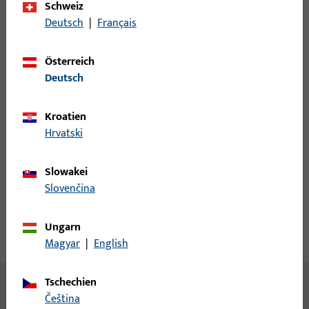
Schweiz
Deutsch
|
Français
Anmeldung
Bitte melden Sie sich mit Ihren Kundendaten an um eine
Österreich
Preisinformation zu erhalten oder Artikel zu bestellen
Deutsch
Kroatien
Login
Hrvatski
Account erstellen
Slowakei
Slovenčina
Produktbeschreibung
Ungarn
Technische Daten
Downloads
Magyar
|
English
Tschechien
Inhalt
čeština