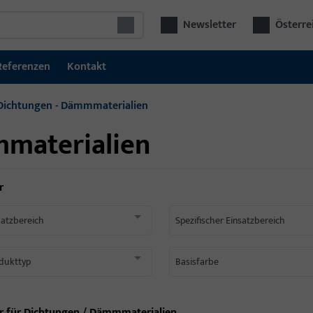
Newsletter
Österre
Referenzen
Kontakt
Dichtungen - Dämmmaterialien
materialien
r
satzbereich
Spezifischer Einsatzbereich
dukttyp
Basisfarbe
r für
Dichtungen / Dämmmaterialien