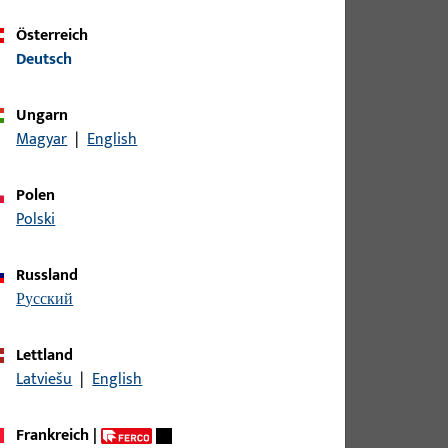
samtbreite 63 mm, Gesamthöhe / -tiefe 18 mm,
Österreich
m
Deutsch
Ungarn
samtbreite 85 mm, Gesamthöhe / -tiefe 13 mm,
Magyar
|
English
m
Polen
samtbreite 95 mm, Gesamthöhe / -tiefe 13 mm,
Polski
m
Russland
samtbreite 63 mm, Gesamthöhe / -tiefe 13 mm,
русский
m
Lettland
Latviešu
|
English
g, Gesamtbreite 25 mm, Gesamthöhe / -tiefe 16
.800 mm
Frankreich
|