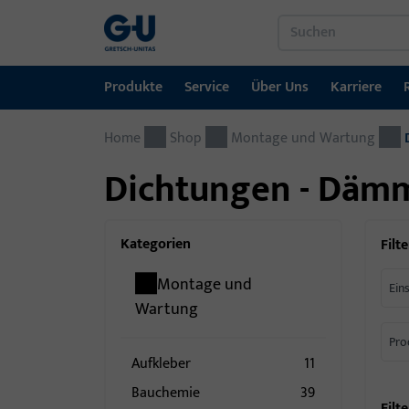
Produkte
Service
Über Uns
Karriere
Home
Produkte
Service
Über Uns
Karriere
Referenzen
Kontakt
Shop
Montage und Wartung
Dichtungen - Dämm
Fenstertechnik
Downloadportal
GU-Gruppe weltweit
Jobportal
Türtechnik
Kategorien
Filte
Automatische Eingangsysteme
Montage und
Ein
Montagematerial
Wartung
Pro
Aufkleber
11
Bauchemie
39
Filte