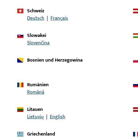
6-22154-12-0-0 | Dichtungsbrücke |
Dichtungsbrücke, Ge
Schweiz
Dichtungsbrücke
Gesamtlänge 90 m
Deutsch
|
Français
Slowakei
6-22154-19-0-0 | Dichtungsbrücke |
Dichtungsbrücke, Ge
Slovenčina
Dichtungsbrücke
Gesamtlänge 90 m
Bosnien und Herzegowina
6-22154-27-0-0 | Dichtungsbrücke |
Dichtungsbrücke, Ge
Dichtungsbrücke
Gesamtlänge 90 m
Rumänien
6-22154-26-0-0 | Dichtungsbrücke |
Dichtungsbrücke, Ge
Română
Dichtungsbrücke
Gesamtlänge 90 m
Litauen
9-45315-58-0-6 |
Lietuvių
|
English
Türschwellendichtung |
Türschwellendichtun
Türschwellendichtung 305 Aluplast/
mm, Gesamtlänge 5
5,80
Griechenland