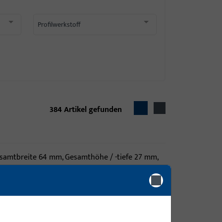
Profilwerkstoff
384
Artikel gefunden
samtbreite 64 mm, Gesamthöhe / -tiefe 27 mm,
m
samtbreite 69 mm, Gesamthöhe / -tiefe 17 mm,
m