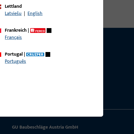
Lettland
Latviešu
|
English
Frankreich
|
Français
Portugal
|
Português
g?
sig.
GU Baubeschläge Aus­tria GmbH