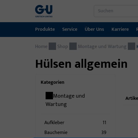
Produkte
Service
Über Uns
Karriere
Home
Produkte
Service
Über Uns
Karriere
Referenzen
Kontakt
Shop
Montage und Wartung
Hülsen allgemein
Fenstertechnik
Downloadportal
GU-Gruppe weltweit
Jobportal
Türtechnik
Kategorien
Automatische Eingangsysteme
Montage und
Artike
Montagematerial
Wartung
Aufkleber
11
Bauchemie
39