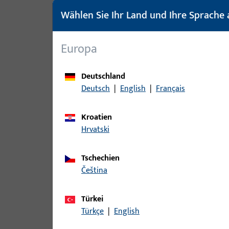
Dichtungen -
384
Wählen Sie Ihr Land und Ihre Sprache 
Dämmmaterialien
Einstellhilfe für
1
Europa
Kopiermaschine
Hinweisschilder
2
Deutschland
Kundendokumente
1
Deutsch
|
English
|
Français
Lehren - Schablonen
263
Reduzierhülsen
7
Kroatien
Hrvatski
Schlüssel (Werkzeug)
12
Sets
10
Tschechien
Sicherungen
2
čeština
Unterlagen
344
Werkzeuge allgemein
88
Türkei
Türkçe
|
English
Zubehör
5