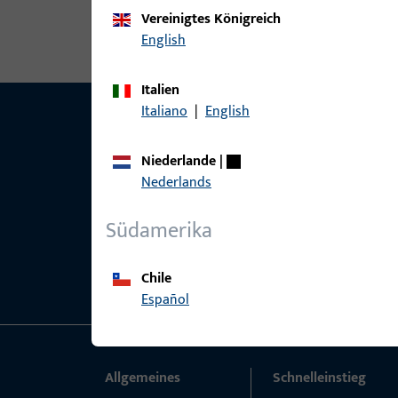
Vereinigtes Königreich
English
Italien
Italiano
|
English
Niederlande
|
Nederlands
Südamerika
Chile
Español
Allgemeines
Schnelleinstieg