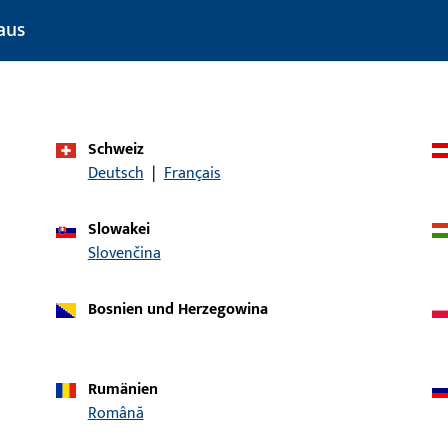
aus
Schweiz
Deutsch
|
Français
Slowakei
Slovenčina
Bosnien und Herzegowina
Rumänien
Română