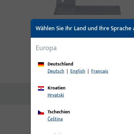
Wählen Sie Ihr Land und Ihre Sprache 
Europa
Deutschland
Deutsch
|
English
|
Français
Produktbeschreibung
Techn
Kroatien
Keine Inhalte vorhanden
Hrvatski
Tschechien
čeština
Varianten