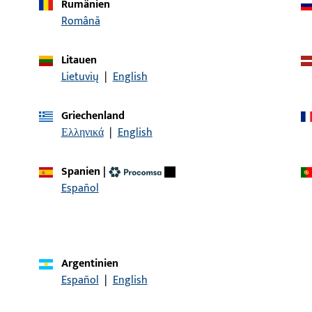
Rumänien
Română
Artikelbeschreibung
Litauen
Lietuvių
|
English
| GU Montagekonsole rechts, verzinkt
Montagekonsole
Griechenland
Ελληνικά
|
English
Spanien
|
KONTAKT
Español
Wir helfen Ihnen gern!
Haben Sie Fragen oder wünschen Sie persönliche Beratun
Argentinien
Wir sind gerne für Sie da – schnell, kompetent und zuverläs
Español
|
English
Kontaktieren Sie uns
Rufen Sie uns an