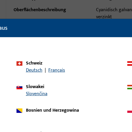
Oberflächenbeschreibung
Cyanidisch galvan
verzinkt
aus
Bruttogewicht
0,84 KG
Verpackungseinheit
1 ST
Mindestbestelleinheit
1 ST
Schweiz
Deutsch
|
Français
ische Daten
Downloads
Slowakei
Slovenčina
Bosnien und Herzegowina