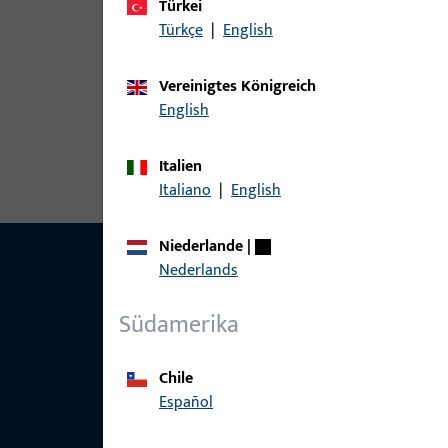
Türkei
Zu diesem Produkt gibt es folgende Varianten:
Türkçe
|
English
Artikel
Vereinigtes Königreich
English
H-01515-00-R-0 | Montagekonsole 
Italien
Italiano
|
English
Niederlande
|
Nederlands
Südamerika
Chile
Español