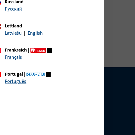
Russland
русский
Lettland
Latviešu
|
English
Frankreich
|
Français
Portugal
|
Português
g?
sig.