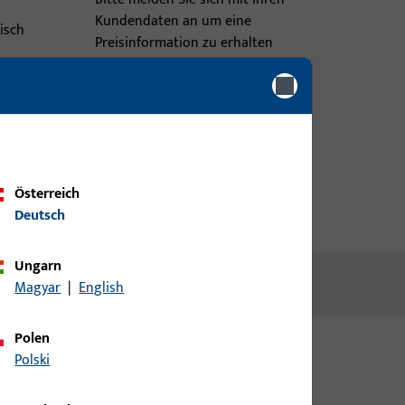
Kundendaten an um eine
isch
Preisinformation zu erhalten
oder Artikel zu bestellen
Login
Account erstellen
Österreich
Deutsch
Ungarn
Magyar
|
English
Polen
Polski