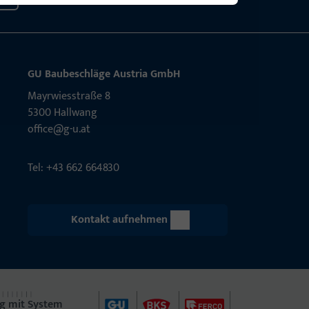
GU Baubeschläge Aus­tria GmbH
Mayrwies­straße 8
5300 Hall­wang
office@g-u.at
Tel: +43 662 664830
Kontakt aufnehmen
g mit System