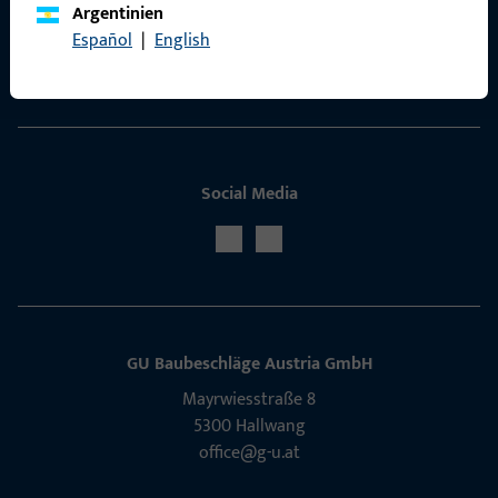
Argentinien
ProPoint-Serviceportal
Español
|
English
Service
Social Media
GU Baubeschläge Aus­tria GmbH
Mayrwies­straße 8
5300 Hall­wang
office@g-u.at