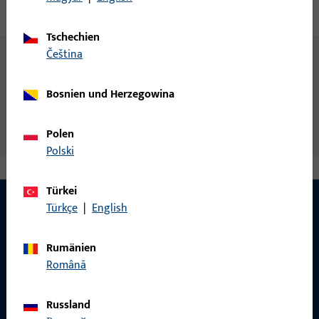
Technische Daten
Downloads
Tschechien
čeština
Allgemeine Informationen
Bosnien und Herzegowina
Montageschraube
Polen
Polski
Türkei
Türkçe
|
English
KONTAKT
Rumänien
Română
Wir helfen Ihnen gern!
Haben Sie Fragen oder wünschen Sie persönliche Beratung?
Russland