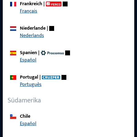
Frankreich
|
Français
Schnelleinstieg
Niederlande
|
Produkte
Nederlands
Über Uns
Spanien
|
Karriere
Español
Referenzen
Portugal
|
Produktkatalog
Português
Südamerika
Chile
Kontakt
Español
Kontakt aufnehmen