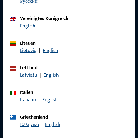
Wir sind gerne für Sie da – schnell, kompetent und
русский
zuverlässig.
Vereinigtes Königreich
English
Kontaktieren Sie uns
Litauen
Rufen Sie uns an
Lietuvių
|
English
Lettland
Latviešu
|
English
Allgemeines
Italien
Impressum
Italiano
|
English
Datenschutz
Griechenland
AGB
Ελληνικά
|
English