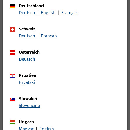
Bruttogewicht
0,032 KG
Deutschland
Deutsch
|
English
|
Français
Verpackungseinheit
100 ST
Mindestbestelleinheit
100 ST
Schweiz
Deutsch
|
Français
Anmeldung
Österreich
Deutsch
Bitte melden Sie sich mit Ihren Kundendaten an um eine
Preisinformation zu erhalten oder Artikel zu bestellen
Kroatien
Hrvatski
Login
Slowakei
Account erstellen
Slovenčina
Produktbeschreibung
Ungarn
Magyar
|
English