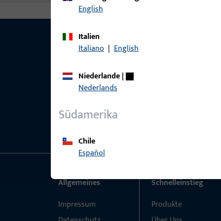
English
Italien
Italiano
|
English
Niederlande
|
Nederlands
Südamerika
Chile
Español
Allgemeines
Schnelleinstieg
Impressum
Produkte
Datenschutz
Über Uns