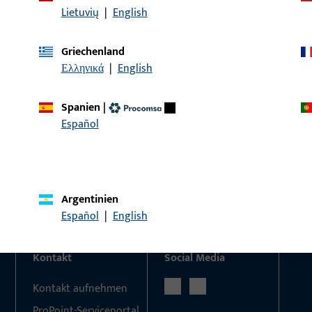
Lietuvių
|
English
Griechenland
KONTAKT
Ελληνικά
|
English
Wir helfen Ihnen gern!
Spanien
|
Haben Sie Fragen oder wünschen Sie persönliche Beratun
Español
Wir sind gerne für Sie da – schnell, kompetent und zuverläs
Kontaktieren Sie uns
Rufen Sie uns an
Argentinien
Español
|
English
Kontakt
Social Media
Kontakt aufnehmen
ProPoint-Serviceportal