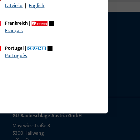
Latviešu
|
English
Frankreich
|
Français
Portugal
|
g?
Português
sig.
GU Baubeschläge Aus­tria GmbH
Mayrwies­straße 8
5300 Hall­wang