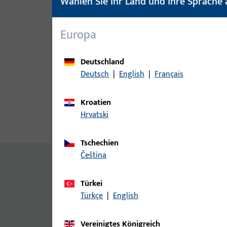
Wählen Sie Ihr Land und Ihre Sprache 
Europa
Deutschland
Deutsch
|
English
|
Français
Kroatien
Hrvatski
Produktbeschreibung
Techn
Tschechien
čeština
Allgemeine Informationen
Türkei
Montageschraube
Türkçe
|
English
Vereinigtes Königreich