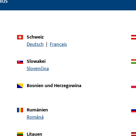
aus
Produkttyp
Montageschraub
Oberflächenbeschreibung
Cyanidisch galvan
verzinkt
Bruttogewicht
0,046 KG
Schweiz
Deutsch
|
Français
Verpackungseinheit
100 ST
Mindestbestelleinheit
100 ST
Slowakei
Slovenčina
ische Daten
Downloads
Bosnien und Herzegowina
Rumänien
Română
Litauen