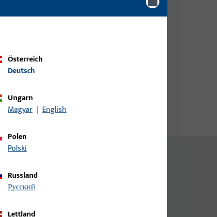
e
Kundendaten an um eine
Preisinformation zu erhalten
isch
oder Artikel zu bestellen
Österreich
Login
Deutsch
Account erstellen
Ungarn
Magyar
|
English
Polen
Polski
Russland
русский
Lettland