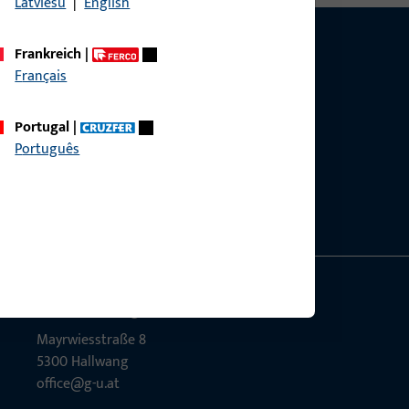
Latviešu
|
English
Frankreich
|
Français
Portugal
|
g?
Português
sig.
GU Baubeschläge Aus­tria GmbH
Mayrwies­straße 8
5300 Hall­wang
office@g-u.at