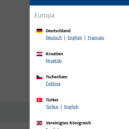
Europa
Deutschland
Deutsch
|
English
|
Français
Kroatien
Hrvatski
Tschechien
čeština
Produktbeschreibung
Techn
Türkei
Türkçe
|
English
Keine Inhalte vorhanden
Vereinigtes Königreich