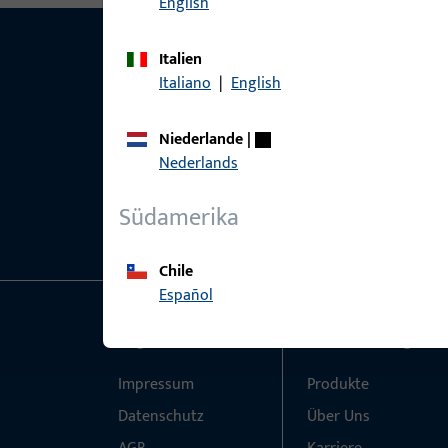
English
Italien
Italiano
|
English
Niederlande
|
Nederlands
Südamerika
Chile
Español
Allgemeines
Schnelleinstieg
Impressum
Produkte
Datenschutz
Über Uns