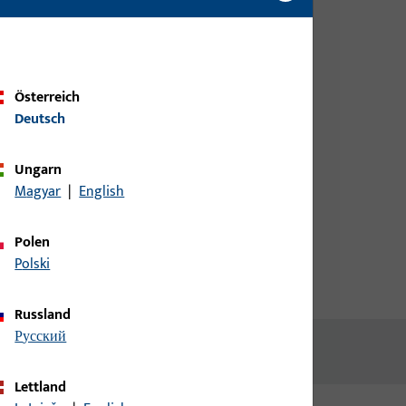
Bitte melden Sie sich mit Ihren
Kundendaten an um eine
Preisinformation zu erhalten
Österreich
oder Artikel zu bestellen
Deutsch
ffen
Login
Ungarn
Magyar
|
English
Account erstellen
Polen
Polski
Russland
русский
Lettland