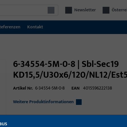
Newsletter
Österre
Referenzen
Kontakt
6-34554-5M-0-8 | Sbl-Sec19
KD15,5/U30x6/120/NL12/Est
Artikel Nr.
6-34554-5M-0-8
EAN
4015596222138
Weitere Produktinformationen
aus
Einsatzbereich
Türtechnik