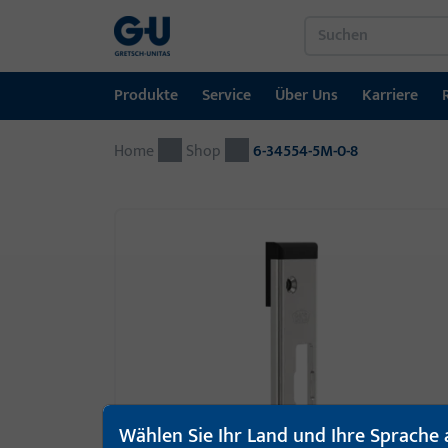
Produkte
Service
Über Uns
Karriere
Home
Produkte
Service
Über Uns
Karriere
Referenzen
Kontakt
Shop
6-34554-5M-0-8
Fenstertechnik
Downloadportal
GU-Gruppe weltweit
Jobportal
Türtechnik
Automatische Eingangsysteme
Montagematerial
Wählen Sie Ihr Land und Ihre Sprache 