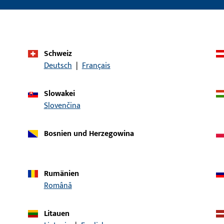
Einsatzbereich (spezifiziert)
Dreh
Einsatzsystem
SECURY 19
Schweiz
Produkttyp
Panikschließblech
Deutsch
|
Français
Oberflächenbeschreibung
Edelstahl geschli
Slowakei
Bruttogewicht
0,22 KG
Slovenčina
Verpackungseinheit
5 ST
Bosnien und Herzegowina
Mindestbestelleinheit
1 ST
ische Daten
Downloads
Rumänien
Română
Litauen