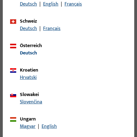
Bruttogewicht
26 G
Deutsch
|
English
|
Français
Verpackungseinheit
2 ST
Schweiz
Mindestbestelleinheit
1 ST
Deutsch
|
Français
Österreich
Anmeldung
Deutsch
Bitte melden Sie sich mit Ihren Kundendaten an um eine
Kroatien
Preisinformation zu erhalten oder Artikel zu bestellen
Hrvatski
Login
Slowakei
Slovenčina
Account erstellen
Ungarn
Produktbeschreibung
Magyar
|
English