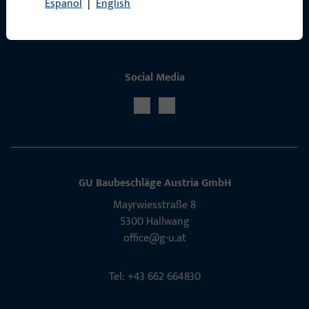
Español
|
English
Social Media
GU Baubeschläge Aus­tria GmbH
Mayrwies­straße 8
5300 Hall­wang
office@g-u.at
Tel: +43 662 664830