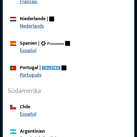
Français
Produkte
Niederlande
|
Nederlands
Über Uns
Karriere
Spanien
|
Español
Referenzen
Produktkatalog
Portugal
|
Português
Südamerika
Kontakt
Chile
Kontakt aufnehmen
Español
ProPoint-Serviceportal
Argentinien
Service