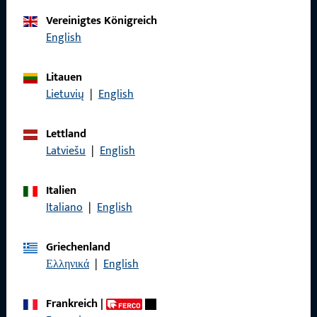
Kontaktieren Sie uns
Vereinigtes Königreich
English
Rufen Sie uns an
Litauen
Lietuvių
|
English
Lettland
Allgemeines
Latviešu
|
English
Impressum
Italien
Italiano
|
English
Datenschutz
AGB
Griechenland
Ελληνικά
|
English
Frankreich
|
Schnelleinstieg